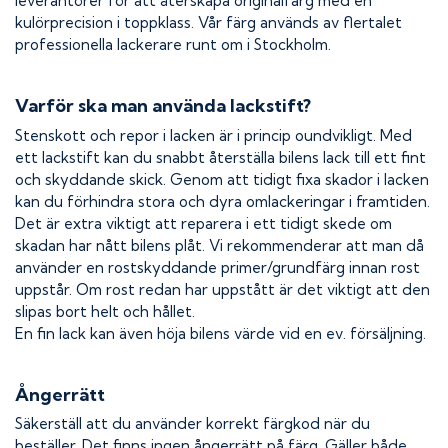
leverantörer för att återskapa originalfärg med en
kulörprecision i toppklass. Vår färg används av flertalet
professionella lackerare runt om i Stockholm.
Varför ska man använda lackstift?
Stenskott och repor i lacken är i princip oundvikligt. Med
ett lackstift kan du snabbt återställa bilens lack till ett fint
och skyddande skick. Genom att tidigt fixa skador i lacken
kan du förhindra stora och dyra omlackeringar i framtiden.
Det är extra viktigt att reparera i ett tidigt skede om
skadan har nått bilens plåt. Vi rekommenderar att man då
använder en rostskyddande primer/grundfärg innan rost
uppstår. Om rost redan har uppstått är det viktigt att den
slipas bort helt och hållet.
En fin lack kan även höja bilens värde vid en ev. försäljning.
Ångerrätt
Säkerställ att du använder korrekt färgkod när du
beställer. Det finns ingen ångerrätt på färg. Gäller både