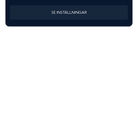
SE INSTÄLLNINGAR
Information
Sök färgkod m. regnummer
Guide: Välj rätt produkter
Hitta färgkod på bilen
Treskiktsfärg
Instruktioner lackstift
allanyanser.se
Kontakta oss