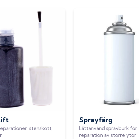
ift
Sprayfärg
eparationer, stenskott,
Lättanvänd sprayburk för
r
reparation av större ytor