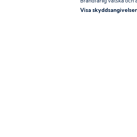
Brandfarlig vätska och 
Visa skyddsangivelse