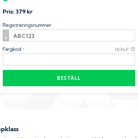
Pris:
379 kr
Registreringsnummer
Färgkod
*
HJÄLP
BESTÄLL
ppklass