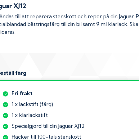
guar XJ12
das till att reparera stenskott och repor på din
Jaguar
. 
ialblandad bättringsfärg till din bil samt 9 ml klarlack. 
iceras.
eställ färg
Fri frakt
1 x lackstift (färg)
1 x klarlackstift
Specialgjord till din Jaguar XJ12
Räcker till 100-tals stenskott