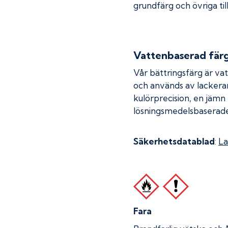
grundfärg och övriga til
Vattenbaserad fär
Vår bättringsfärg är va
och används av lackera
kulörprecision, en jämn
lösningsmedelsbaserade
Säkerhetsdatablad
:
La
Fara