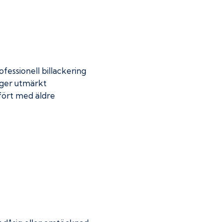
fessionell billackering
 ger utmärkt
mfört med äldre