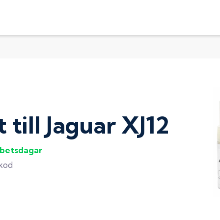
t
till
Jaguar XJ12
rbetsdagar
gkod