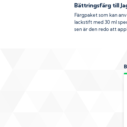
Bättringsfärg till
Ja
Färgpaket som kan använ
lackstift med 30 ml spec
sen är den redo att appl
B