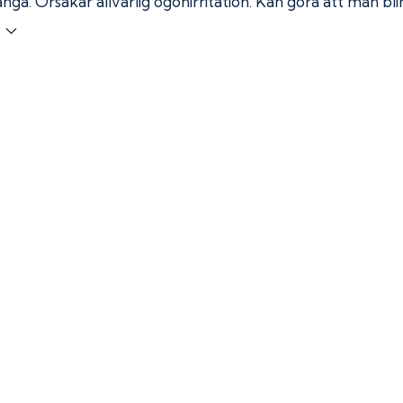
ånga.
Orsakar allvarlig ögonirritation. Kan göra att man bl
r