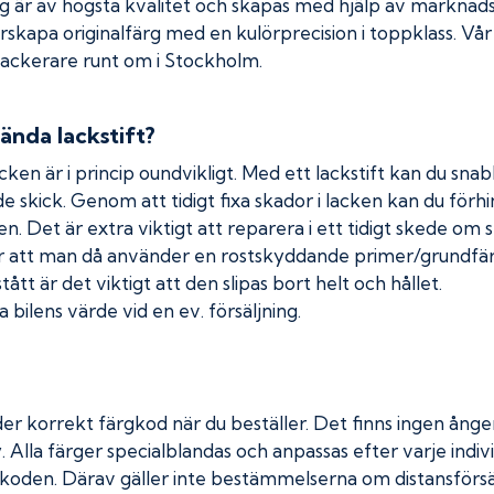
rg är av högsta kvalitet och skapas med hjälp av markna
erskapa originalfärg med en kulörprecision i toppklass. Vå
 lackerare runt om i Stockholm.
ända lackstift?
cken är i princip oundvikligt. Med ett lackstift kan du snabb
nde skick. Genom att tidigt fixa skador i lacken kan du förh
n. Det är extra viktigt att reparera i ett tidigt skede om 
 att man då använder en rostskyddande primer/grundfärg
tt är det viktigt att den slipas bort helt och hållet.
 bilens värde vid en ev. försäljning.
er korrekt färgkod när du beställer. Det finns ingen ånger
. Alla färger specialblandas och anpassas efter varje indivi
koden. Därav gäller inte bestämmelserna om distansförsäl