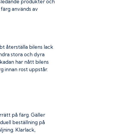
dsledande produkter och
r färg används av
t återställa bilens lack
indra stora och dyra
skadan har nått bilens
 innan rost uppstår.
rätt på färg. Gäller
duell beställning på
jning. Klarlack,