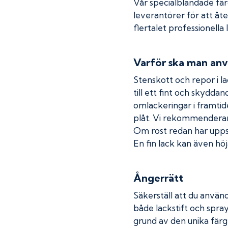
Vår specialblandade fä
leverantörer för att åt
flertalet professionella
Varför ska man anv
Stenskott och repor i la
till ett fint och skydda
omlackeringar i framtide
plåt. Vi rekommenderar
Om rost redan har uppstå
En fin lack kan även höja
Ångerrätt
Säkerställ att du använd
både lackstift och spray
grund av den unika färg