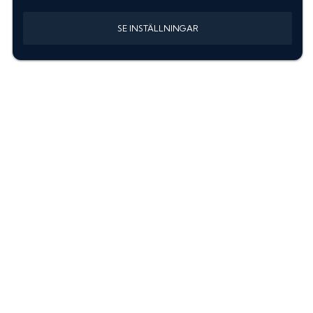
SE INSTÄLLNINGAR
Information
Sök färgkod m. regnummer
Guide: Välj rätt produkter
Hitta färgkod på bilen
Treskiktsfärg
Instruktioner lackstift
allanyanser.se
Kontakta oss