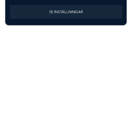
SE INSTÄLLNINGAR
Information
Sök färgkod m. regnummer
Guide: Välj rätt produkter
Hitta färgkod på bilen
Treskiktsfärg
Instruktioner lackstift
allanyanser.se
Kontakta oss