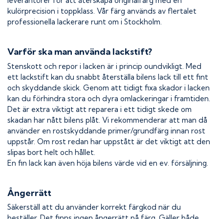
leverantörer för att återskapa originalfärg med en
kulörprecision i toppklass. Vår färg används av flertalet
professionella lackerare runt om i Stockholm.
Varför ska man använda lackstift?
Stenskott och repor i lacken är i princip oundvikligt. Med
ett lackstift kan du snabbt återställa bilens lack till ett fint
och skyddande skick. Genom att tidigt fixa skador i lacken
kan du förhindra stora och dyra omlackeringar i framtiden.
Det är extra viktigt att reparera i ett tidigt skede om
skadan har nått bilens plåt. Vi rekommenderar att man då
använder en rostskyddande primer/grundfärg innan rost
uppstår. Om rost redan har uppstått är det viktigt att den
slipas bort helt och hållet.
En fin lack kan även höja bilens värde vid en ev. försäljning.
Ångerrätt
Säkerställ att du använder korrekt färgkod när du
beställer. Det finns ingen ångerrätt på färg. Gäller både