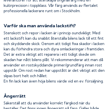
leverantörer för att återskapa originalfärg med en
kulörprecision i toppklass. Vår färg används av flertalet
professionella lackerare runt om i Stockholm.
Varför ska man använda lackstift?
Stenskott och repor i lacken är i princip oundvikligt. Med
ett lackstift kan du snabbt återställa bilens lack till ett fint
och skyddande skick. Genom att tidigt fixa skador i lacken
kan du förhindra stora och dyra omlackeringar i framtiden.
Det är extra viktigt att reparera i ett tidigt skede om
skadan har nått bilens plåt. Vi rekommenderar att man då
använder en rostskyddande primer/grundfärg innan rost
uppstår. Om rost redan har uppstått är det viktigt att den
slipas bort helt och hållet.
En fin lack kan även höja bilens värde vid en ev. försäljning.
Ångerrätt
Säkerställ att du använder korrekt färgkod när du
beställer. Det finns ingen ångerrätt på färg. Gäller både