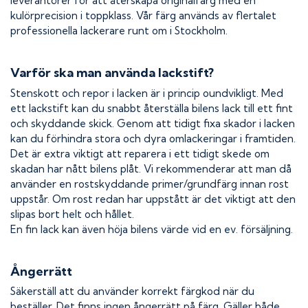
leverantörer för att återskapa originalfärg med en
kulörprecision i toppklass. Vår färg används av flertalet
professionella lackerare runt om i Stockholm.
Varför ska man använda lackstift?
Stenskott och repor i lacken är i princip oundvikligt. Med
ett lackstift kan du snabbt återställa bilens lack till ett fint
och skyddande skick. Genom att tidigt fixa skador i lacken
kan du förhindra stora och dyra omlackeringar i framtiden.
Det är extra viktigt att reparera i ett tidigt skede om
skadan har nått bilens plåt. Vi rekommenderar att man då
använder en rostskyddande primer/grundfärg innan rost
uppstår. Om rost redan har uppstått är det viktigt att den
slipas bort helt och hållet.
En fin lack kan även höja bilens värde vid en ev. försäljning.
Ångerrätt
Säkerställ att du använder korrekt färgkod när du
beställer. Det finns ingen ångerrätt på färg. Gäller både