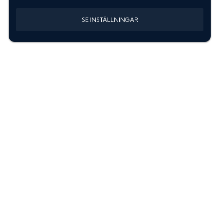
SE INSTÄLLNINGAR
Information
Sök färgkod m. regnummer
Guide: Välj rätt produkter
Hitta färgkod på bilen
Treskiktsfärg
Instruktioner lackstift
allanyanser.se
Kontakta oss