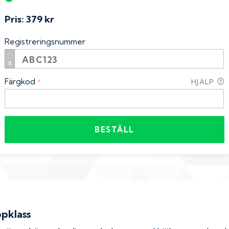
Pris:
379 kr
Registreringsnummer
Färgkod
*
HJÄLP
BESTÄLL
ppklass