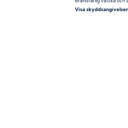
Brandfarlig vätska och 
Visa skyddsangivelse