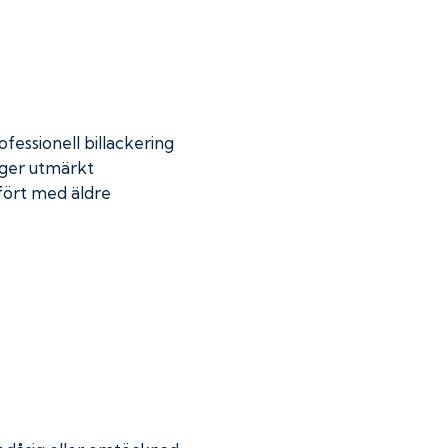
fessionell billackering
 ger utmärkt
mfört med äldre