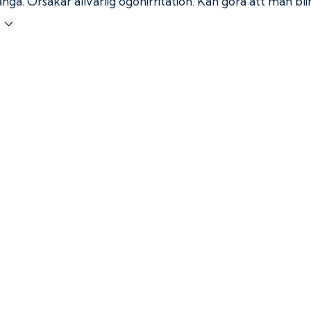
ånga.
Orsakar allvarlig ögonirritation. Kan göra att man bl
r