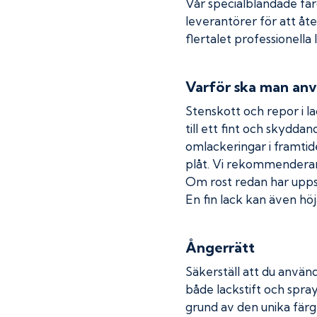
Vår specialblandade fä
leverantörer för att åt
flertalet professionella
Varför ska man anv
Stenskott och repor i la
till ett fint och skydda
omlackeringar i framtide
plåt. Vi rekommenderar
Om rost redan har uppstå
En fin lack kan även höja
Ångerrätt
Säkerställ att du använd
både lackstift och spray
grund av den unika färg