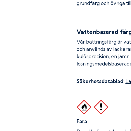
grundfärg och övriga til
Vattenbaserad fär
Vår bättringsfärg är va
och används av lackera
kulörprecision, en jämn
lösningsmedelsbaserade
Säkerhetsdatablad
:
La
Fara