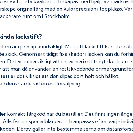
rg är av högsta kvalitet och skapas med hjälp av markna
erskapa originalfärg med en kulörprecision i toppklass. Vå
 lackerare runt om i Stockholm.
ända lackstift?
cken är i princip oundvikligt. Med ett lackstift kan du snabb
nde skick. Genom att tidigt fixa skador i lacken kan du förh
n. Det är extra viktigt att reparera i ett tidigt skede om 
 att man då använder en rostskyddande primer/grundfärg
tt är det viktigt att den slipas bort helt och hållet.
 bilens värde vid en ev. försäljning.
er korrekt färgkod när du beställer. Det finns ingen ånger
. Alla färger specialblandas och anpassas efter varje indivi
koden. Därav gäller inte bestämmelserna om distansförsäl