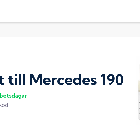
t
till
Mercedes 190
rbetsdagar
gkod