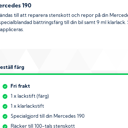
rcedes 190
das till att reparera stenskott och repor på din
Merced
specialblandad bättringsfärg till din bil samt 9 ml klarlac
appliceras.
eställ färg
Fri frakt
1 x lackstift (färg)
1 x klarlackstift
Specialgjord till din Mercedes 190
Räcker till 100-tals stenskott