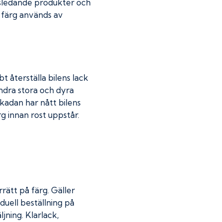
dsledande produkter och
r färg används av
t återställa bilens lack
indra stora och dyra
skadan har nått bilens
 innan rost uppstår.
rätt på färg. Gäller
duell beställning på
jning. Klarlack,