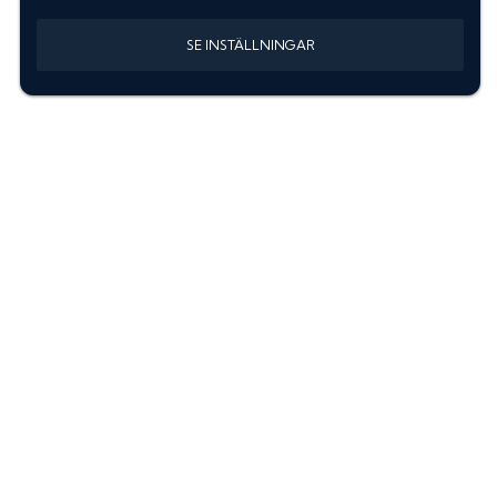
SE INSTÄLLNINGAR
Information
Sök färgkod m. regnummer
Guide: Välj rätt produkter
Hitta färgkod på bilen
Treskiktsfärg
Instruktioner lackstift
allanyanser.se
Kontakta oss