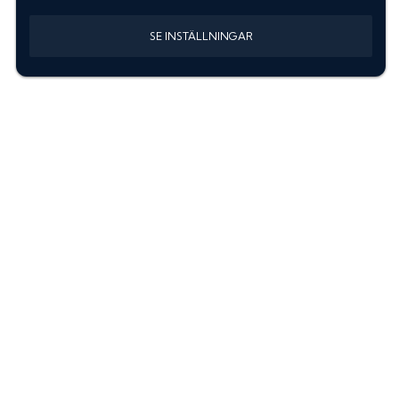
SE INSTÄLLNINGAR
Information
Sök färgkod m. regnummer
Guide: Välj rätt produkter
Hitta färgkod på bilen
Treskiktsfärg
Instruktioner lackstift
allanyanser.se
Kontakta oss