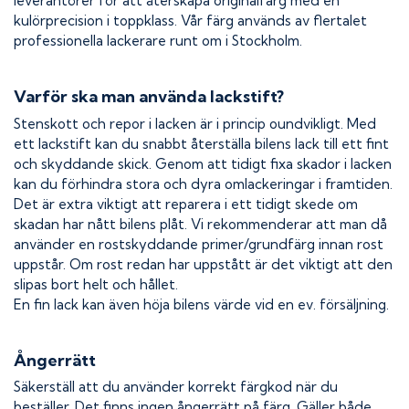
leverantörer för att återskapa originalfärg med en
kulörprecision i toppklass. Vår färg används av flertalet
professionella lackerare runt om i Stockholm.
Varför ska man använda lackstift?
Stenskott och repor i lacken är i princip oundvikligt. Med
ett lackstift kan du snabbt återställa bilens lack till ett fint
och skyddande skick. Genom att tidigt fixa skador i lacken
kan du förhindra stora och dyra omlackeringar i framtiden.
Det är extra viktigt att reparera i ett tidigt skede om
skadan har nått bilens plåt. Vi rekommenderar att man då
använder en rostskyddande primer/grundfärg innan rost
uppstår. Om rost redan har uppstått är det viktigt att den
slipas bort helt och hållet.
En fin lack kan även höja bilens värde vid en ev. försäljning.
Ångerrätt
Säkerställ att du använder korrekt färgkod när du
beställer. Det finns ingen ångerrätt på färg. Gäller både