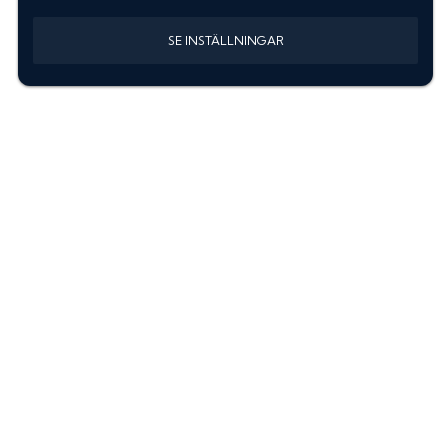
SE INSTÄLLNINGAR
Information
Sök färgkod m. regnummer
Guide: Välj rätt produkter
Hitta färgkod på bilen
Treskiktsfärg
Instruktioner lackstift
allanyanser.se
Kontakta oss