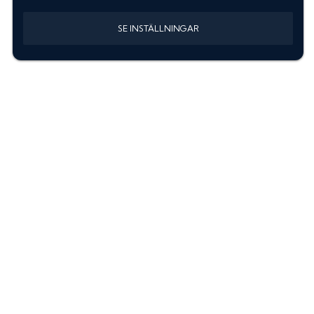
SE INSTÄLLNINGAR
Information
Sök färgkod m. regnummer
Guide: Välj rätt produkter
Hitta färgkod på bilen
Treskiktsfärg
Instruktioner lackstift
allanyanser.se
Kontakta oss