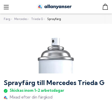
Färg
›
Mercedes
›
Trieda G
›
Sprayfärg
Sprayfärg
till
Mercedes Trieda G
Skickas inom 1-2 arbetsdagar
Mixad efter din färgkod