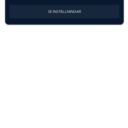
SE INSTÄLLNINGAR
Information
Sök färgkod m. regnummer
Guide: Välj rätt produkter
Hitta färgkod på bilen
Treskiktsfärg
Instruktioner lackstift
allanyanser.se
Kontakta oss