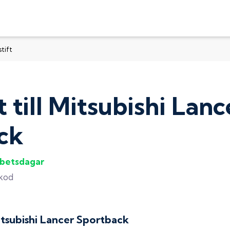
tift
t
till
Mitsubishi Lanc
ck
rbetsdagar
gkod
tsubishi Lancer Sportback