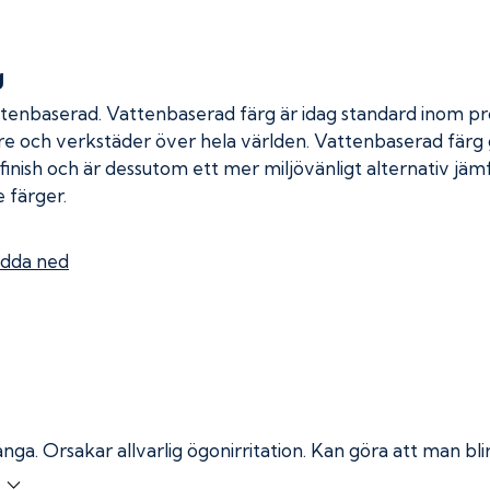
g
ttenbaserad. Vattenbaserad färg är idag standard inom pro
re och verkstäder över hela världen. Vattenbaserad färg
 finish och är dessutom ett mer miljövänligt alternativ jä
 färger.
dda ned
ånga.
Orsakar allvarlig ögonirritation. Kan göra att man bl
r