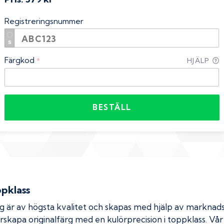
Registreringsnummer
Färgkod
*
HJÄLP
BESTÄLL
ppklass
rg är av högsta kvalitet och skapas med hjälp av markna
erskapa originalfärg med en kulörprecision i toppklass. Vå