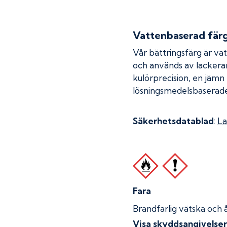
Vattenbaserad fär
Vår bättringsfärg är va
och används av lackera
kulörprecision, en jämn
lösningsmedelsbaserade
Säkerhetsdatablad
:
La
Fara
Brandfarlig vätska och 
Visa skyddsangivelse