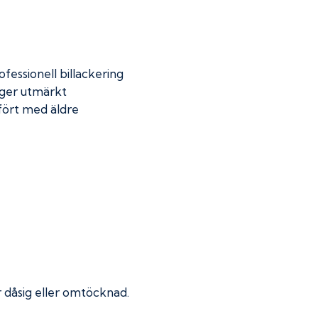
fessionell billackering
 ger utmärkt
mfört med äldre
ir dåsig eller omtöcknad.