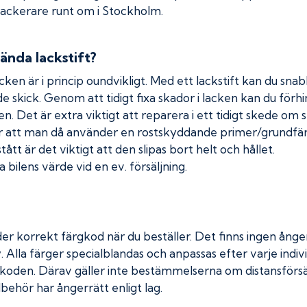
 lackerare runt om i Stockholm.
ända lackstift?
cken är i princip oundvikligt. Med ett lackstift kan du snabb
nde skick. Genom att tidigt fixa skador i lacken kan du förh
n. Det är extra viktigt att reparera i ett tidigt skede om 
 att man då använder en rostskyddande primer/grundfärg
tt är det viktigt att den slipas bort helt och hållet.
 bilens värde vid en ev. försäljning.
er korrekt färgkod när du beställer. Det finns ingen ånger
. Alla färger specialblandas och anpassas efter varje indivi
koden. Därav gäller inte bestämmelserna om distansförsäl
lbehör har ångerrätt enligt lag.