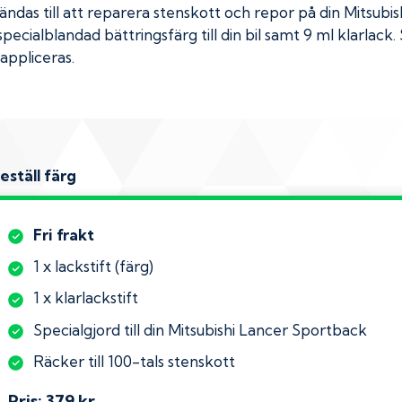
das till att reparera stenskott och repor på din
Mitsubis
specialblandad bättringsfärg till din bil samt 9 ml klarlac
appliceras.
eställ färg
Fri frakt
1 x lackstift (färg)
1 x klarlackstift
Specialgjord till din Mitsubishi Lancer Sportback
Räcker till 100-tals stenskott
Pris:
379 kr