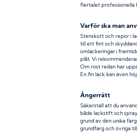
flertalet professionella
Varför ska man anv
Stenskott och repor i la
till ett fint och skydda
omlackeringar i framtide
plåt. Vi rekommenderar
Om rost redan har uppstå
En fin lack kan även höja
Ångerrätt
Säkerställ att du använd
både lackstift och spray
grund av den unika färg
grundfärg och övriga til