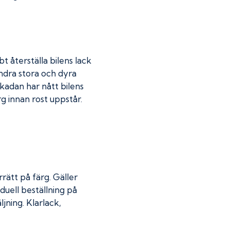
t återställa bilens lack
indra stora och dyra
skadan har nått bilens
 innan rost uppstår.
rätt på färg. Gäller
duell beställning på
jning. Klarlack,