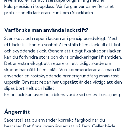
leverantörer för att återskapa originalfärg med en
kulörprecision i toppklass. Vår färg används av flertalet
professionella lackerare runt om i Stockholm.
Varför ska man använda lackstift?
Stenskott och repor i lacken är i princip oundvikligt. Med
ett lackstift kan du snabbt återställa bilens lack till ett fint
och skyddande skick. Genom att tidigt fixa skador i lacken
kan du förhindra stora och dyra omlackeringar i framtiden.
Det är extra viktigt att reparera i ett tidigt skede om
skadan har nått bilens plåt. Vi rekommenderar att man då
använder en rostskyddande primer/grundfärg innan rost
uppstår. Om rost redan har uppstått är det viktigt att den
slipas bort helt och hållet.
En fin lack kan även höja bilens värde vid en ev. försäljning.
Ångerrätt
Säkerställ att du använder korrekt färgkod när du
beställer. Det finns ingen ångerrätt på färg. Gäller både