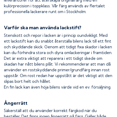
leverantörer för att återskapa originalfärg med en
kulörprecision i toppklass. Vår färg används av flertalet
professionella lackerare runt om i Stockholm.
Varför ska man använda lackstift?
Stenskott och repor i lacken är i princip oundvikligt. Med
ett lackstift kan du snabbt återställa bilens lack till ett fint
och skyddande skick. Genom att tidigt fixa skador i lacken
kan du förhindra stora och dyra omlackeringar i framtiden.
Det är extra viktigt att reparera i ett tidigt skede om
skadan har nått bilens plåt. Vi rekommenderar att man då
använder en rostskyddande primer/grundfärg innan rost
uppstår. Om rost redan har uppstått är det viktigt att den
slipas bort helt och hållet.
En fin lack kan även höja bilens värde vid en ev. försäljning.
Ångerrätt
Säkerställ att du använder korrekt färgkod när du
beställer. Det finns ingen ångerrätt på färg. Gäller både