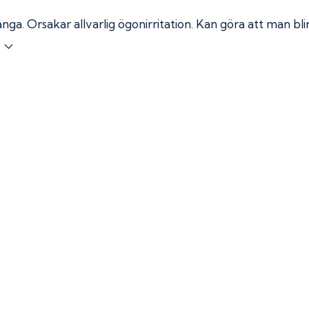
ånga.
Orsakar allvarlig ögonirritation. Kan göra att man bl
r