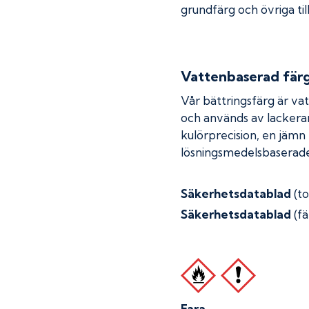
grundfärg och övriga til
Vattenbaserad fär
Vår bättringsfärg är va
och används av lackera
kulörprecision, en jämn
lösningsmedelsbaserade
Säkerhetsdatablad
(t
Säkerhetsdatablad
(fä
Fara