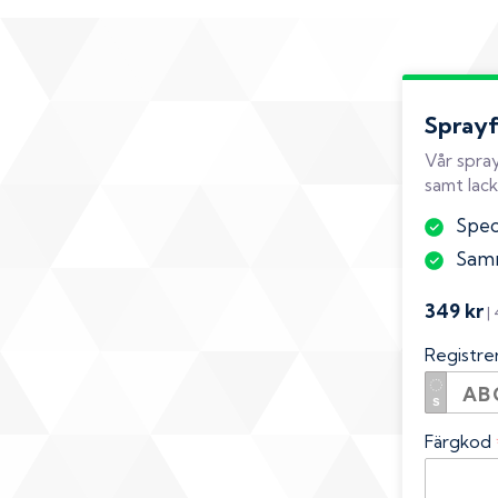
Spray
Vår spray
samt lack
Speci
Samm
349 kr
|
Registr
Färgkod