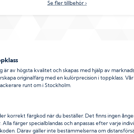
Se fler tillbehör ›
ppklass
rg är av högsta kvalitet och skapas med hjälp av markna
erskapa originalfärg med en kulörprecision i toppklass. Vå
 lackerare runt om i Stockholm.
er korrekt färgkod när du beställer. Det finns ingen ånger
. Alla färger specialblandas och anpassas efter varje indivi
koden. Därav gäller inte bestämmelserna om distansförsäl