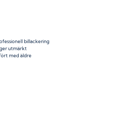
fessionell billackering
 ger utmärkt
mfört med äldre