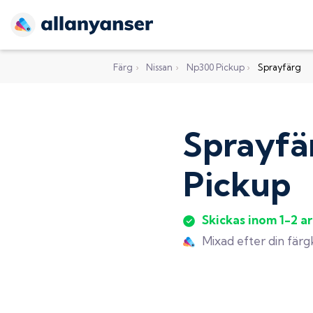
Färg
›
Nissan
›
Np300 Pickup
›
Sprayfärg
Sprayfä
Pickup
Skickas inom 1-2 a
Mixad efter din fär