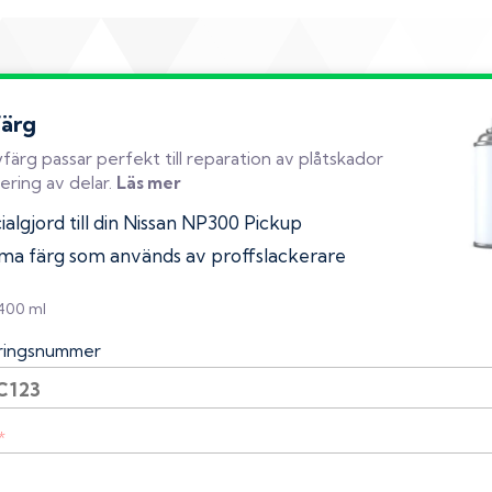
färg
färg passar perfekt till reparation av plåtskador
ering av delar.
Läs mer
algjord till din Nissan NP300 Pickup
a färg som används av proffslackerare
 400 ml
eringsnummer
*