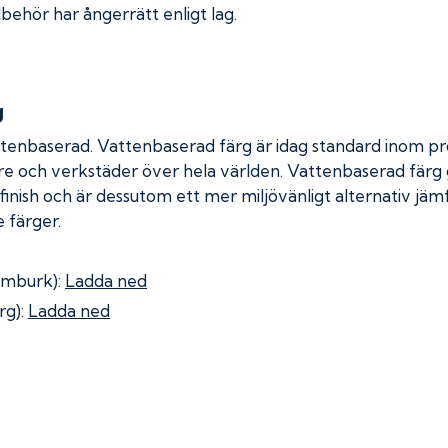
lbehör har ångerrätt enligt lag.
g
ttenbaserad. Vattenbaserad färg är idag standard inom pro
re och verkstäder över hela världen. Vattenbaserad färg
 finish och är dessutom ett mer miljövänligt alternativ jä
 färger.
omburk):
Ladda ned
rg):
Ladda ned