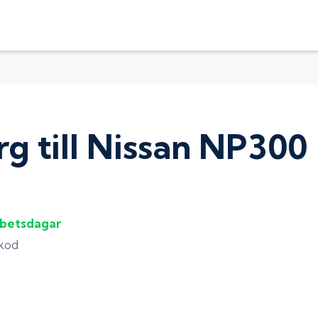
rg
till
Nissan NP300
rbetsdagar
gkod