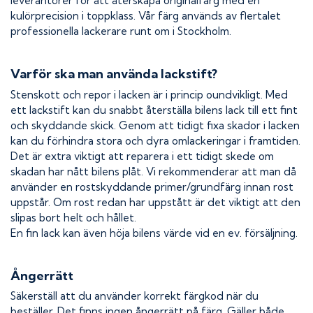
leverantörer för att återskapa originalfärg med en
kulörprecision i toppklass. Vår färg används av flertalet
professionella lackerare runt om i Stockholm.
Varför ska man använda lackstift?
Stenskott och repor i lacken är i princip oundvikligt. Med
ett lackstift kan du snabbt återställa bilens lack till ett fint
och skyddande skick. Genom att tidigt fixa skador i lacken
kan du förhindra stora och dyra omlackeringar i framtiden.
Det är extra viktigt att reparera i ett tidigt skede om
skadan har nått bilens plåt. Vi rekommenderar att man då
använder en rostskyddande primer/grundfärg innan rost
uppstår. Om rost redan har uppstått är det viktigt att den
slipas bort helt och hållet.
En fin lack kan även höja bilens värde vid en ev. försäljning.
Ångerrätt
Säkerställ att du använder korrekt färgkod när du
beställer. Det finns ingen ångerrätt på färg. Gäller både