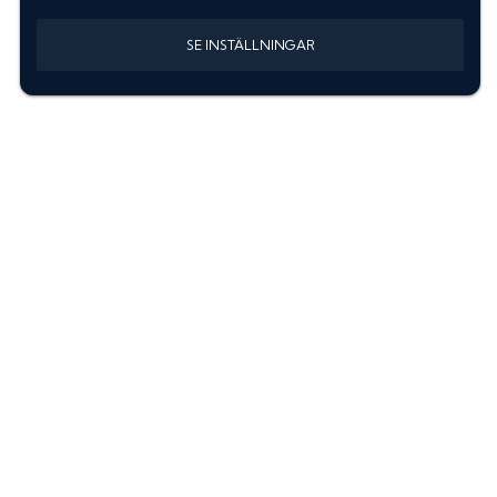
SE INSTÄLLNINGAR
Information
Sök färgkod m. regnummer
Guide: Välj rätt produkter
Hitta färgkod på bilen
Treskiktsfärg
Instruktioner lackstift
allanyanser.se
Kontakta oss