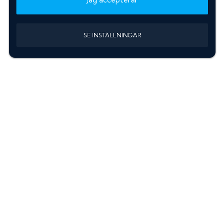
SE INSTÄLLNINGAR
Information
Sök färgkod m. regnummer
Guide: Välj rätt produkter
Hitta färgkod på bilen
Treskiktsfärg
Instruktioner lackstift
allanyanser.se