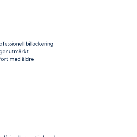
fessionell billackering
 ger utmärkt
mfört med äldre