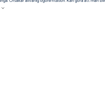
ånga.
Orsakar allvarlig ögonirritation. Kan göra att man bl
r