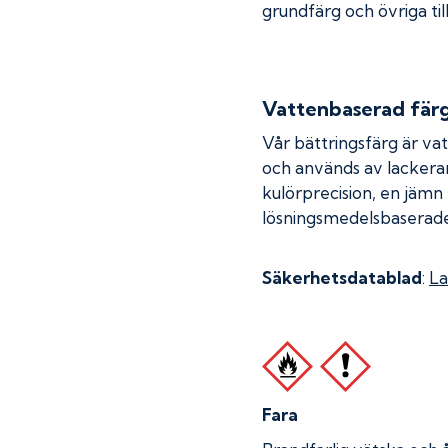
grundfärg och övriga til
Vattenbaserad fär
Vår bättringsfärg är va
och används av lackera
kulörprecision, en jämn
lösningsmedelsbaserade
Säkerhetsdatablad
:
La
Fara