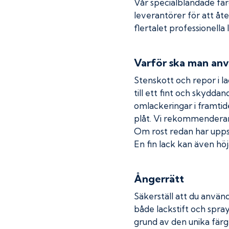
Vår specialblandade fä
leverantörer för att åt
flertalet professionella
Varför ska man anv
Stenskott och repor i la
till ett fint och skydda
omlackeringar i framtide
plåt. Vi rekommenderar
Om rost redan har uppstå
En fin lack kan även höja
Ångerrätt
Säkerställ att du använd
både lackstift och spray
grund av den unika färg