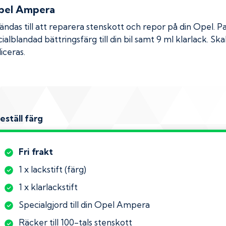
pel Ampera
das till att reparera stenskott och repor på din
Opel
. P
ialblandad bättringsfärg till din bil samt 9 ml klarlack. 
iceras.
eställ färg
Fri frakt
1 x lackstift (färg)
1 x klarlackstift
Specialgjord till din Opel Ampera
Räcker till 100-tals stenskott