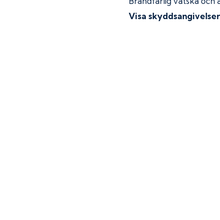
Brandfarlig vätska och 
Visa skyddsangivelse