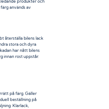
dsledande produkter och
r färg används av
t återställa bilens lack
indra stora och dyra
skadan har nått bilens
 innan rost uppstår.
rätt på färg. Gäller
duell beställning på
jning. Klarlack,