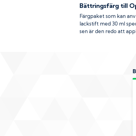
Bättringsfärg till
O
Färgpaket som kan använ
lackstift med 30 ml spec
sen är den redo att appl
B