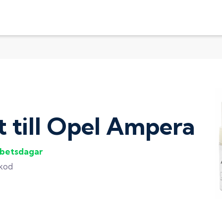
t
till
Opel Ampera
rbetsdagar
gkod