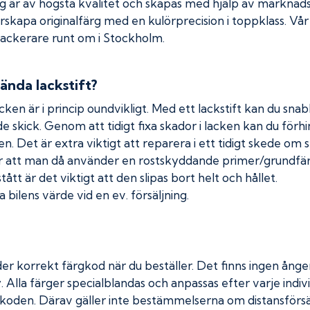
rg är av högsta kvalitet och skapas med hjälp av markna
erskapa originalfärg med en kulörprecision i toppklass. Vå
 lackerare runt om i Stockholm.
ända lackstift?
cken är i princip oundvikligt. Med ett lackstift kan du snabb
nde skick. Genom att tidigt fixa skador i lacken kan du förh
n. Det är extra viktigt att reparera i ett tidigt skede om 
 att man då använder en rostskyddande primer/grundfärg
tt är det viktigt att den slipas bort helt och hållet.
 bilens värde vid en ev. försäljning.
er korrekt färgkod när du beställer. Det finns ingen ånger
. Alla färger specialblandas och anpassas efter varje indivi
koden. Därav gäller inte bestämmelserna om distansförsäl