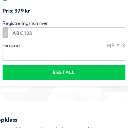
Pris:
379 kr
Registreringsnummer
Färgkod
*
HJÄLP
BESTÄLL
ppklass