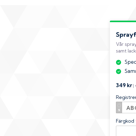
Spray
Vår spray
samt lack
Speci
Samm
349 kr
|
Registr
Färgkod