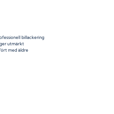
fessionell billackering
 ger utmärkt
mfört med äldre