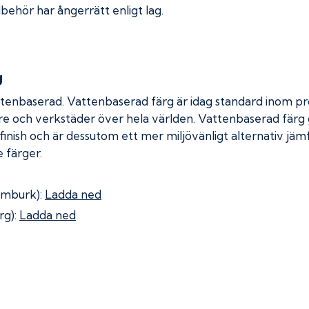
lbehör har ångerrätt enligt lag.
g
ttenbaserad. Vattenbaserad färg är idag standard inom pro
re och verkstäder över hela världen. Vattenbaserad färg
 finish och är dessutom ett mer miljövänligt alternativ jä
 färger.
omburk):
Ladda ned
rg):
Ladda ned