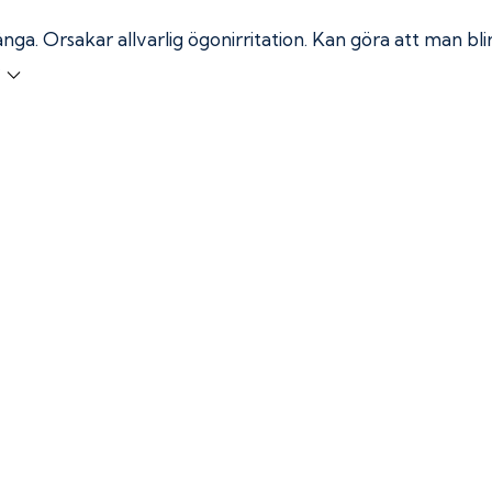
ånga.
Orsakar allvarlig ögonirritation. Kan göra att man bl
r