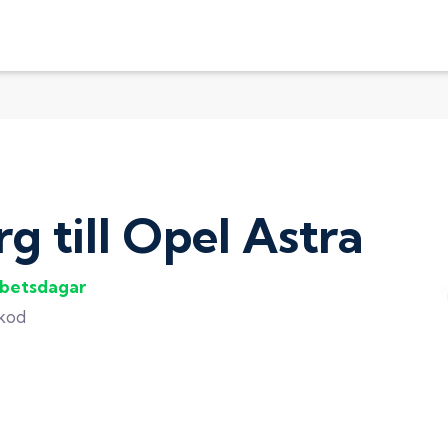
rg
till
Opel Astra
rbetsdagar
gkod