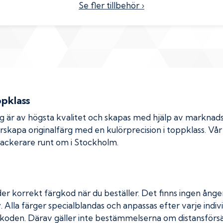
Se fler tillbehör ›
ppklass
rg är av högsta kvalitet och skapas med hjälp av markna
erskapa originalfärg med en kulörprecision i toppklass. Vå
 lackerare runt om i Stockholm.
er korrekt färgkod när du beställer. Det finns ingen ånger
. Alla färger specialblandas och anpassas efter varje indivi
koden. Därav gäller inte bestämmelserna om distansförsäl