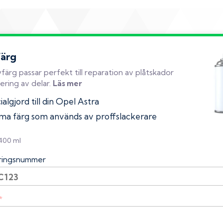
färg
färg passar perfekt till reparation av plåtskador
ering av delar.
Läs mer
algjord till din Opel Astra
a färg som används av proffslackerare
 400 ml
eringsnummer
*