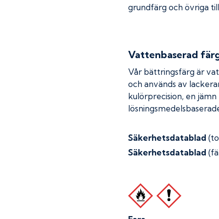
grundfärg och övriga til
Vattenbaserad fär
Vår bättringsfärg är va
och används av lackera
kulörprecision, en jämn
lösningsmedelsbaserade
Säkerhetsdatablad
(t
Säkerhetsdatablad
(fä