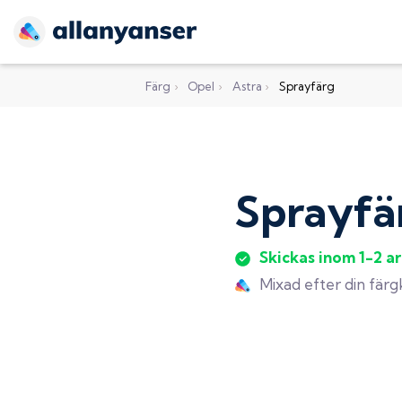
Färg
›
Opel
›
Astra
›
Sprayfärg
Sprayfä
Skickas inom 1-2 a
Mixad efter din fär