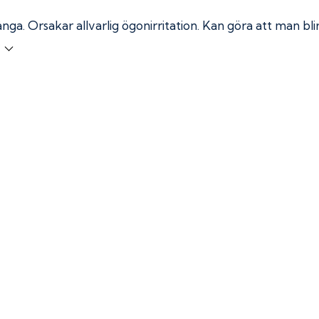
ånga.
Orsakar allvarlig ögonirritation. Kan göra att man bl
r