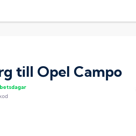
rg
till
Opel Campo
rbetsdagar
gkod