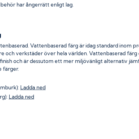
lbehör har ångerrätt enligt lag.
g
ttenbaserad. Vattenbaserad färg är idag standard inom pro
re och verkstäder över hela världen. Vattenbaserad färg
 finish och är dessutom ett mer miljövänligt alternativ jä
 färger.
omburk):
Ladda ned
rg):
Ladda ned