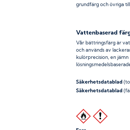
grundfärg och övriga til
Vattenbaserad fär
Vår bättringsfärg är va
och används av lackera
kulörprecision, en jämn
lösningsmedelsbaserade
Säkerhetsdatablad
(t
Säkerhetsdatablad
(fä