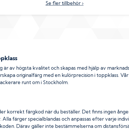
Se fler tillbehör ›
ppklass
rg är av högsta kvalitet och skapas med hjälp av markna
erskapa originalfärg med en kulörprecision i toppklass. Vå
 lackerare runt om i Stockholm.
er korrekt färgkod när du beställer. Det finns ingen ånger
. Alla färger specialblandas och anpassas efter varje indivi
koden. Därav gäller inte bestämmelserna om distansförsäl