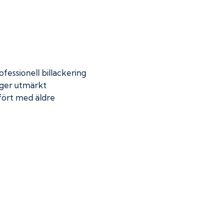
fessionell billackering
 ger utmärkt
mfört med äldre