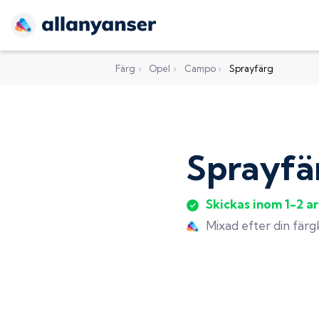
Färg
›
Opel
›
Campo
›
Sprayfärg
Sprayfä
Skickas inom 1-2 a
Mixad efter din fär