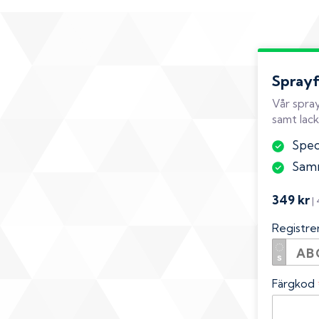
Spray
Vår spray
samt lack
Spec
Samm
349 kr
|
Registr
Färgkod