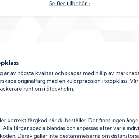
Se fler tillbehör ›
ppklass
rg är av högsta kvalitet och skapas med hjälp av markna
erskapa originalfärg med en kulörprecision i toppklass. Vå
 lackerare runt om i Stockholm.
er korrekt färgkod när du beställer. Det finns ingen ånger
. Alla färger specialblandas och anpassas efter varje indivi
koden. Därav gäller inte bestämmelserna om distansförsäl