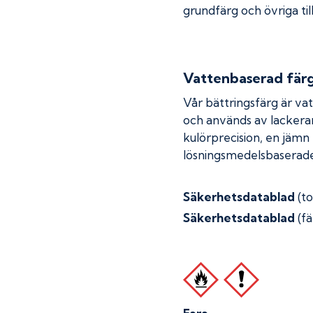
grundfärg och övriga til
Vattenbaserad fär
Vår bättringsfärg är va
och används av lackera
kulörprecision, en jämn
lösningsmedelsbaserade
Säkerhetsdatablad
(t
Säkerhetsdatablad
(fä