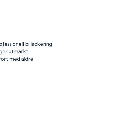
fessionell billackering
 ger utmärkt
mfört med äldre