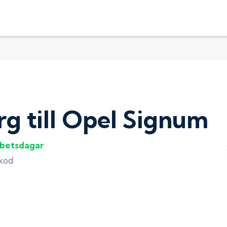
rg
till
Opel Signum
rbetsdagar
gkod