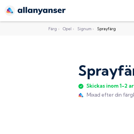
Färg
›
Opel
›
Signum
›
Sprayfärg
Sprayfä
Skickas inom 1-2 a
Mixad efter din fär