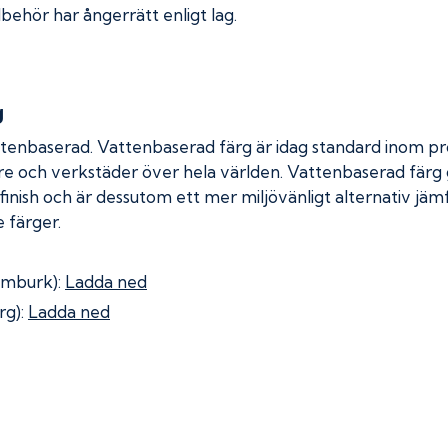
lbehör har ångerrätt enligt lag.
g
ttenbaserad. Vattenbaserad färg är idag standard inom pro
re och verkstäder över hela världen. Vattenbaserad färg
 finish och är dessutom ett mer miljövänligt alternativ jä
 färger.
omburk):
Ladda ned
rg):
Ladda ned