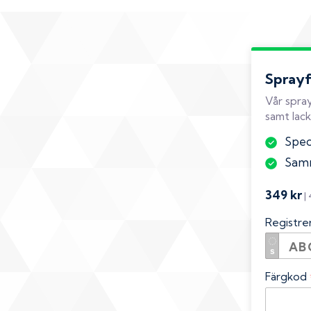
Spray
Vår spray
samt lack
Speci
Samm
349 kr
|
Registr
Färgkod