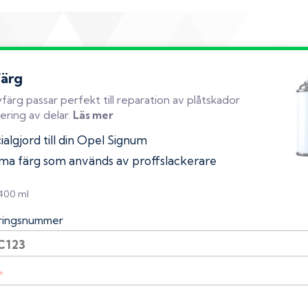
färg
färg passar perfekt till reparation av plåtskador
ering av delar.
Läs mer
algjord till din Opel Signum
a färg som används av proffslackerare
 400 ml
eringsnummer
*