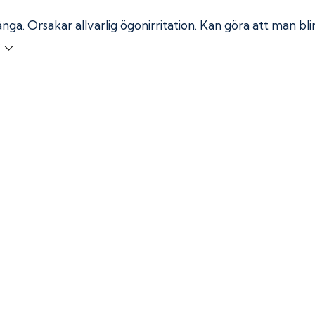
ånga.
Orsakar allvarlig ögonirritation. Kan göra att man bl
r