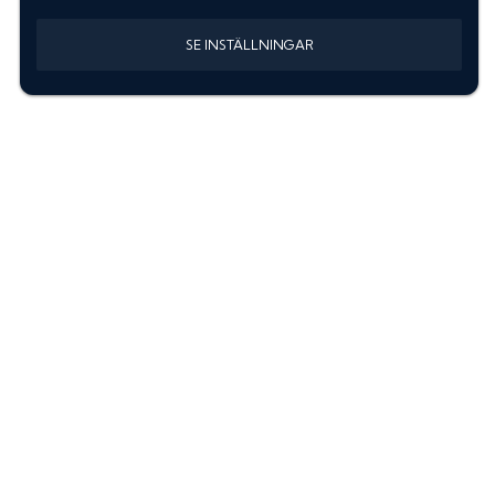
SE INSTÄLLNINGAR
Information
Sök färgkod m. regnummer
Guide: Välj rätt produkter
Hitta färgkod på bilen
Treskiktsfärg
Instruktioner lackstift
allanyanser.se
Kontakta oss