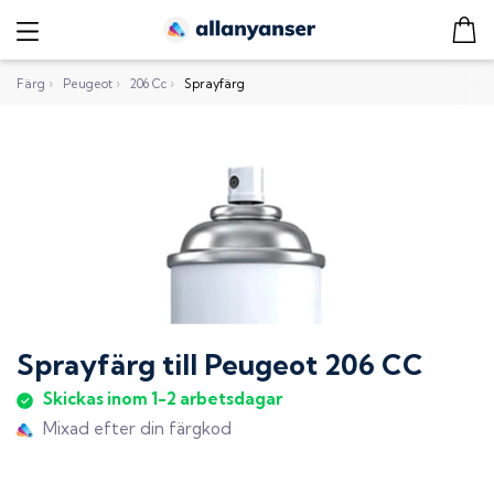
Färg
›
Peugeot
›
206 Cc
›
Sprayfärg
Sprayfärg
till
Peugeot 206 CC
Skickas inom 1-2 arbetsdagar
Mixad efter din färgkod