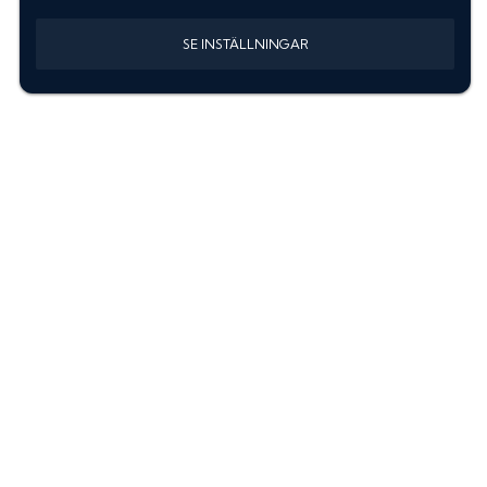
SE INSTÄLLNINGAR
Information
Sök färgkod m. regnummer
Guide: Välj rätt produkter
Hitta färgkod på bilen
Treskiktsfärg
Instruktioner lackstift
allanyanser.se
Kontakta oss