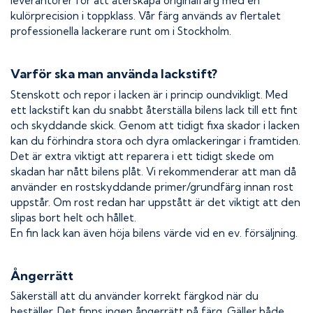
leverantörer för att återskapa originalfärg med en
kulörprecision i toppklass. Vår färg används av flertalet
professionella lackerare runt om i Stockholm.
Varför ska man använda lackstift?
Stenskott och repor i lacken är i princip oundvikligt. Med
ett lackstift kan du snabbt återställa bilens lack till ett fint
och skyddande skick. Genom att tidigt fixa skador i lacken
kan du förhindra stora och dyra omlackeringar i framtiden.
Det är extra viktigt att reparera i ett tidigt skede om
skadan har nått bilens plåt. Vi rekommenderar att man då
använder en rostskyddande primer/grundfärg innan rost
uppstår. Om rost redan har uppstått är det viktigt att den
slipas bort helt och hållet.
En fin lack kan även höja bilens värde vid en ev. försäljning.
Ångerrätt
Säkerställ att du använder korrekt färgkod när du
beställer. Det finns ingen ångerrätt på färg. Gäller både