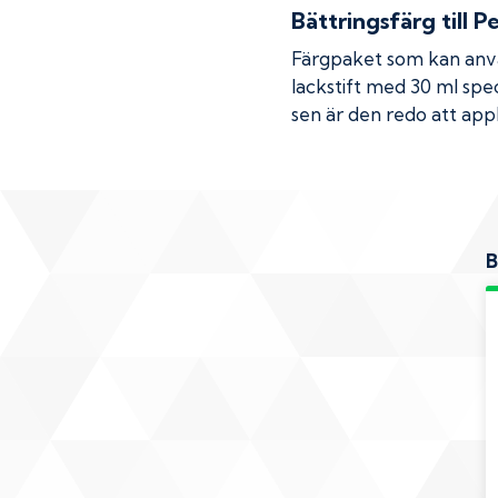
Bättringsfärg till
P
Färgpaket som kan använ
lackstift med 30 ml spec
sen är den redo att appl
B