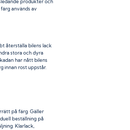
dsledande produkter och
r färg används av
t återställa bilens lack
indra stora och dyra
skadan har nått bilens
 innan rost uppstår.
rätt på färg. Gäller
duell beställning på
jning. Klarlack,