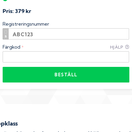
Pris:
379 kr
Registreringsnummer
Färgkod
*
HJÄLP
BESTÄLL
ppklass