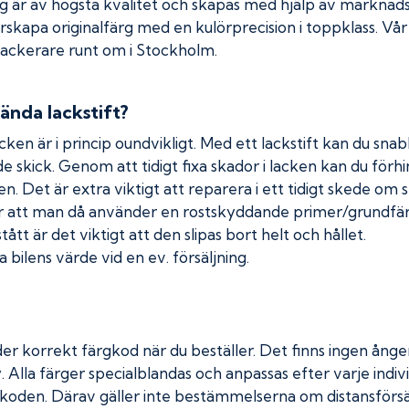
rg är av högsta kvalitet och skapas med hjälp av markna
erskapa originalfärg med en kulörprecision i toppklass. Vå
 lackerare runt om i Stockholm.
ända lackstift?
cken är i princip oundvikligt. Med ett lackstift kan du snabb
nde skick. Genom att tidigt fixa skador i lacken kan du förh
n. Det är extra viktigt att reparera i ett tidigt skede om 
 att man då använder en rostskyddande primer/grundfärg
tt är det viktigt att den slipas bort helt och hållet.
 bilens värde vid en ev. försäljning.
er korrekt färgkod när du beställer. Det finns ingen ånger
. Alla färger specialblandas och anpassas efter varje indivi
koden. Därav gäller inte bestämmelserna om distansförsäl