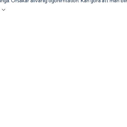
ånga.
Orsakar allvarlig ögonirritation. Kan göra att man bl
r