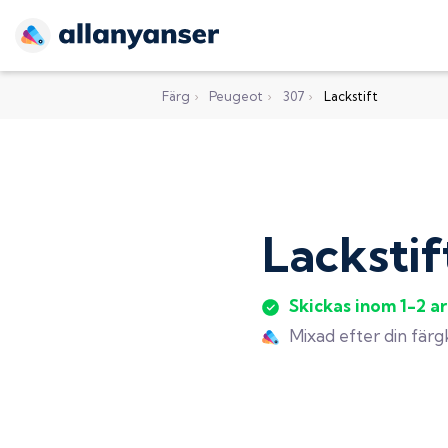
Färg
›
Peugeot
›
307
›
Lackstift
Lackstif
Skickas inom 1-2 a
Mixad efter din fär