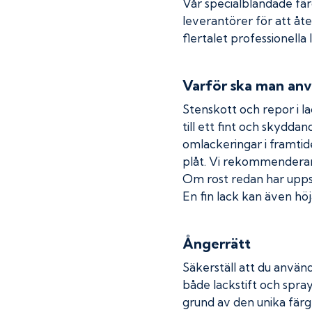
Vår specialblandade fä
leverantörer för att åt
flertalet professionella
Varför ska man anv
Stenskott och repor i la
till ett fint och skydda
omlackeringar i framtide
plåt. Vi rekommenderar
Om rost redan har uppstå
En fin lack kan även höja
Ångerrätt
Säkerställ att du använd
både lackstift och spray
grund av den unika färg