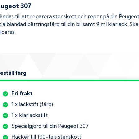
eugeot 307
das till att reparera stenskott och repor på din
Peugeo
ialblandad bättringsfärg till din bil samt 9 ml klarlack. 
iceras.
eställ färg
Fri frakt
1 x lackstift (färg)
1 x klarlackstift
Specialgjord till din Peugeot 307
Räcker till 100-tals stenskott