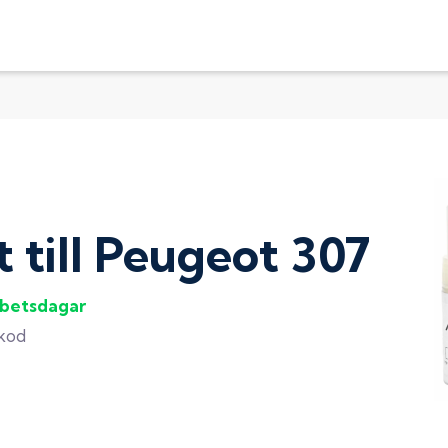
t
till
Peugeot 307
rbetsdagar
gkod