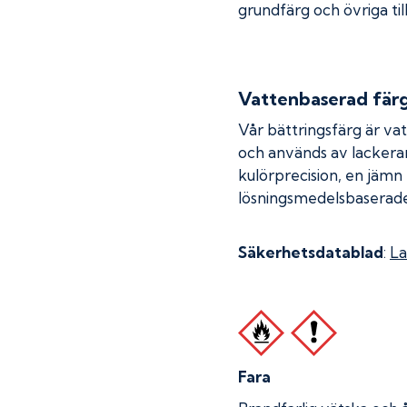
grundfärg och övriga til
Vattenbaserad fär
Vår bättringsfärg är va
och används av lackera
kulörprecision, en jämn
lösningsmedelsbaserade
Säkerhetsdatablad
:
La
Fara