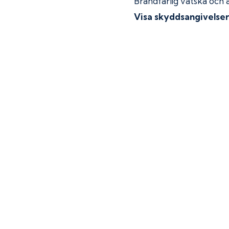
Brandfarlig vätska och 
Visa skyddsangivelse