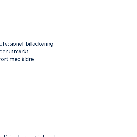
fessionell billackering
 ger utmärkt
mfört med äldre