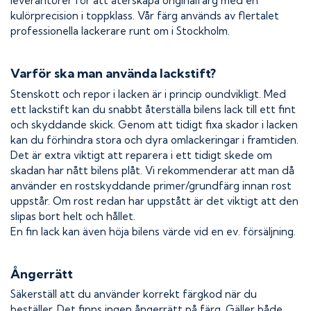
leverantörer för att återskapa originalfärg med en
kulörprecision i toppklass. Vår färg används av flertalet
professionella lackerare runt om i Stockholm.
Varför ska man använda lackstift?
Stenskott och repor i lacken är i princip oundvikligt. Med
ett lackstift kan du snabbt återställa bilens lack till ett fint
och skyddande skick. Genom att tidigt fixa skador i lacken
kan du förhindra stora och dyra omlackeringar i framtiden.
Det är extra viktigt att reparera i ett tidigt skede om
skadan har nått bilens plåt. Vi rekommenderar att man då
använder en rostskyddande primer/grundfärg innan rost
uppstår. Om rost redan har uppstått är det viktigt att den
slipas bort helt och hållet.
En fin lack kan även höja bilens värde vid en ev. försäljning.
Ångerrätt
Säkerställ att du använder korrekt färgkod när du
beställer. Det finns ingen ångerrätt på färg. Gäller både