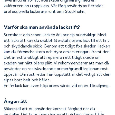
leverantörer för att återskapa originalfärg med en
kulörprecision i toppklass. Vår färg används av flertalet
professionella lackerare runt om i Stockholm.
Varför ska man använda lackstift?
Stenskott och repor i lacken är i princip oundvikligt. Med
ett lackstift kan du snabbt återställa bilens lack till ett fint
och skyddande skick. Genom att tidigt fixa skador i lacken
kan du förhindra stora och dyra omlackeringar i framtiden.
Det är extra viktigt att reparera i ett tidigt skede om
skadan har nått bilens plåt. Vi rekommenderar att man då
använder en rostskyddande primer/grundfärg innan rost
uppstår. Om rost redan har uppstått är det viktigt att den
slipas bort helt och hållet.
En fin lack kan även höja bilens värde vid en ev. försäljning.
Ångerrätt
Säkerställ att du använder korrekt färgkod när du
beställer. Det finns ingen ångerrätt på färg. Gäller både