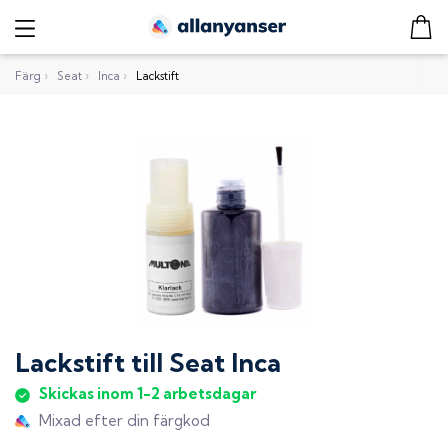
Färg
›
Seat
›
Inca
›
Lackstift
Lackstift
till
Seat Inca
Skickas inom 1-2 arbetsdagar
Mixad efter din färgkod