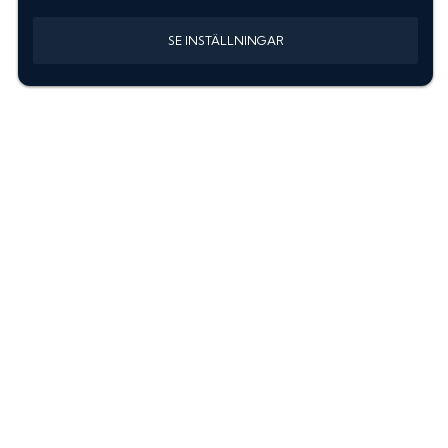
SE INSTÄLLNINGAR
Information
Sök färgkod m. regnummer
Guide: Välj rätt produkter
Hitta färgkod på bilen
Treskiktsfärg
Instruktioner lackstift
allanyanser.se
Kontakta oss