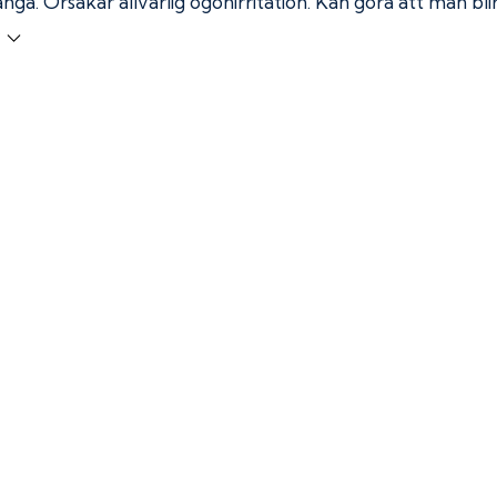
ånga.
Orsakar allvarlig ögonirritation. Kan göra att man bl
r