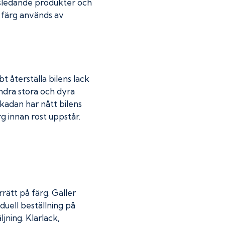
dsledande produkter och
r färg används av
t återställa bilens lack
indra stora och dyra
skadan har nått bilens
 innan rost uppstår.
rätt på färg. Gäller
duell beställning på
jning. Klarlack,