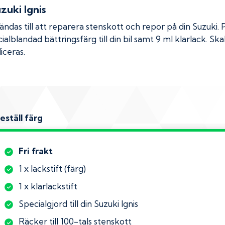
zuki Ignis
das till att reparera stenskott och repor på din
Suzuki
. 
ialblandad bättringsfärg till din bil samt 9 ml klarlack. 
iceras.
eställ färg
Fri frakt
1 x lackstift (färg)
1 x klarlackstift
Specialgjord till din Suzuki Ignis
Räcker till 100-tals stenskott