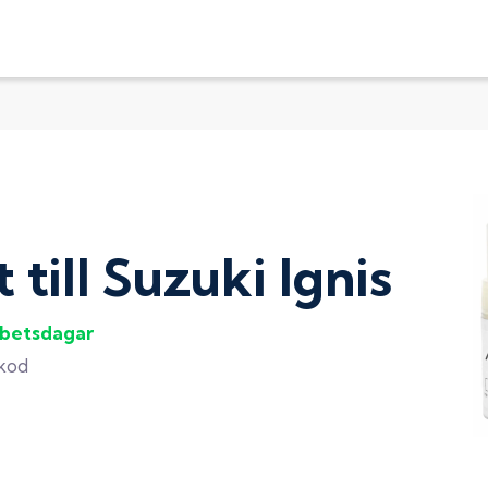
t
till
Suzuki Ignis
rbetsdagar
gkod