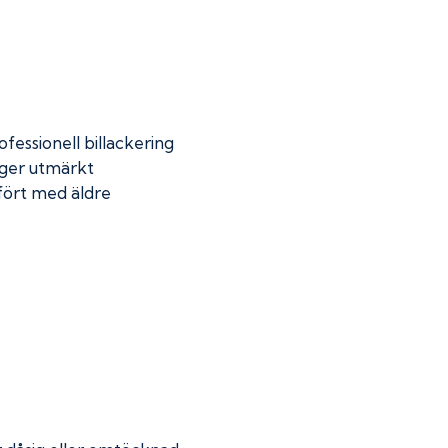
fessionell billackering
 ger utmärkt
mfört med äldre