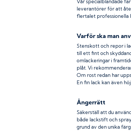
Vår specialblandade fä
leverantörer för att åt
flertalet professionella
Varför ska man anv
Stenskott och repor i la
till ett fint och skydda
omlackeringar i framtide
plåt. Vi rekommenderar
Om rost redan har uppstå
En fin lack kan även höja
Ångerrätt
Säkerställ att du använd
både lackstift och spray
grund av den unika färg