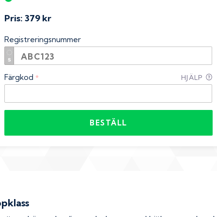
Pris:
379 kr
Registreringsnummer
Färgkod
*
HJÄLP
BESTÄLL
ppklass