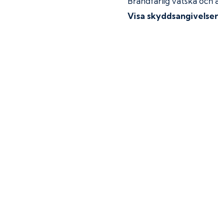
Brandfarlig vätska och 
Visa skyddsangivelse