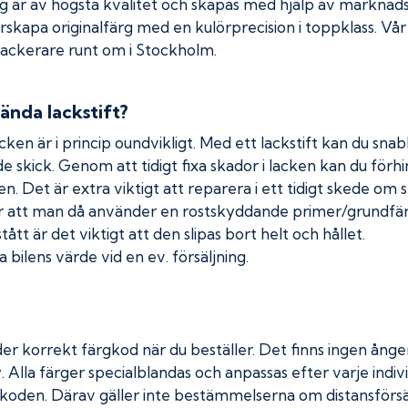
rg är av högsta kvalitet och skapas med hjälp av markna
erskapa originalfärg med en kulörprecision i toppklass. Vå
 lackerare runt om i Stockholm.
ända lackstift?
cken är i princip oundvikligt. Med ett lackstift kan du snabb
nde skick. Genom att tidigt fixa skador i lacken kan du förh
n. Det är extra viktigt att reparera i ett tidigt skede om 
 att man då använder en rostskyddande primer/grundfärg
tt är det viktigt att den slipas bort helt och hållet.
 bilens värde vid en ev. försäljning.
er korrekt färgkod när du beställer. Det finns ingen ånger
. Alla färger specialblandas och anpassas efter varje indivi
koden. Därav gäller inte bestämmelserna om distansförsäl