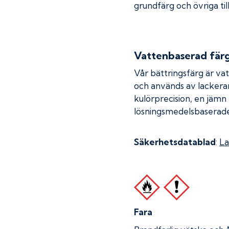
grundfärg och övriga til
Vattenbaserad fär
Vår bättringsfärg är va
och används av lackera
kulörprecision, en jämn
lösningsmedelsbaserade
Säkerhetsdatablad
:
La
Fara