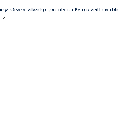
ånga.
Orsakar allvarlig ögonirritation. Kan göra att man bl
r