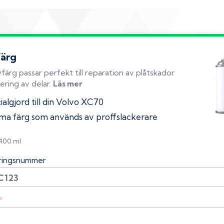
färg
färg passar perfekt till reparation av plåtskador
ering av delar.
Läs mer
algjord till din Volvo XC70
a färg som används av proffslackerare
 400 ml
eringsnummer
*