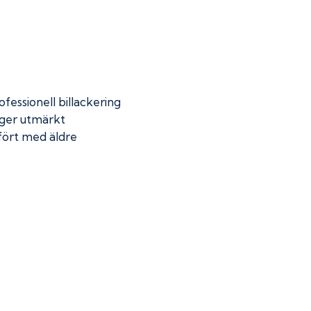
fessionell billackering
 ger utmärkt
mfört med äldre