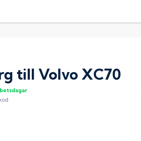
rg
till
Volvo XC70
rbetsdagar
gkod