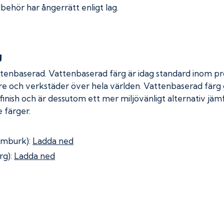
lbehör har ångerrätt enligt lag.
g
ttenbaserad. Vattenbaserad färg är idag standard inom pro
re och verkstäder över hela världen. Vattenbaserad färg
 finish och är dessutom ett mer miljövänligt alternativ jä
 färger.
omburk):
Ladda ned
rg):
Ladda ned