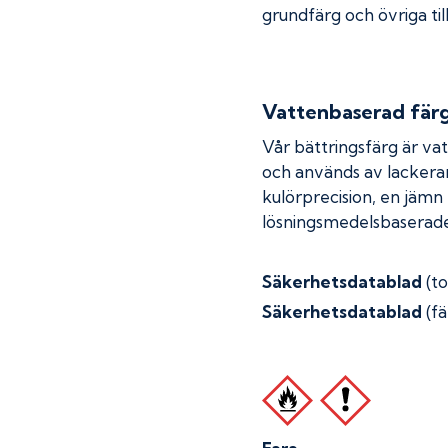
grundfärg och övriga til
Vattenbaserad fär
Vår bättringsfärg är va
och används av lackera
kulörprecision, en jämn
lösningsmedelsbaserade
Säkerhetsdatablad
(t
Säkerhetsdatablad
(fä