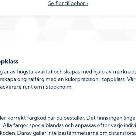
Se fler tillbehör ›
ppklass
rg är av högsta kvalitet och skapas med hjälp av markna
erskapa originalfärg med en kulörprecision i toppklass. Vå
 lackerare runt om i Stockholm.
er korrekt färgkod när du beställer. Det finns ingen ånger
. Alla färger specialblandas och anpassas efter varje indivi
koden. Därav gäller inte bestämmelserna om distansförsäl