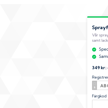
Spray
Vår spray
samt lack
Speci
Samm
349 kr
|
Registr
Färgkod