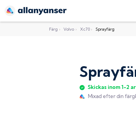
Färg
›
Volvo
›
Xc70
›
Sprayfärg
Sprayfä
Skickas inom 1-2 a
Mixad efter din fär