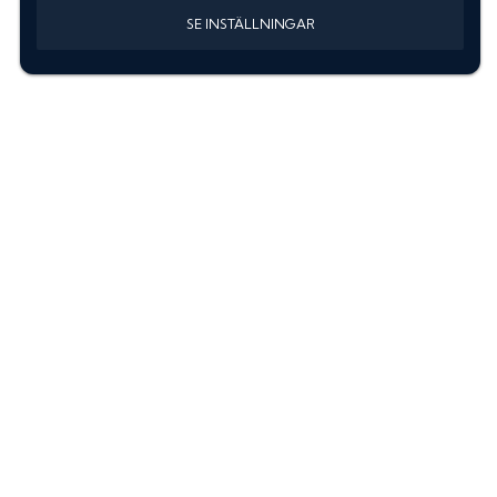
SE INSTÄLLNINGAR
Information
Sök färgkod m. regnummer
Guide: Välj rätt produkter
Hitta färgkod på bilen
Treskiktsfärg
Instruktioner lackstift
allanyanser.se
Kontakta oss
Om oss