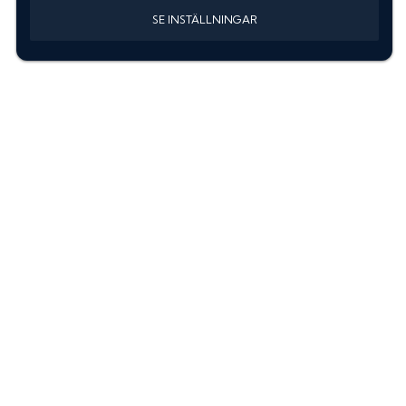
SE INSTÄLLNINGAR
Information
Sök färgkod m. regnummer
Guide: Välj rätt produkter
Hitta färgkod på bilen
Treskiktsfärg
Instruktioner lackstift
allanyanser.se
Kontakta oss
Om oss