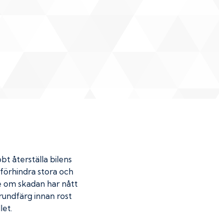
bt återställa bilens
u förhindra stora och
de om skadan har nått
undfärg innan rost
let.