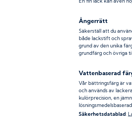
En fin lack kan även höj
Ångerrätt
Säkerställ att du använ
både lackstift och spray
grund av den unika fär
grundfärg och övriga ti
Vattenbaserad fär
Vår bättringsfärg är va
och används av lackera
kulörprecision, en jämn
lösningsmedelsbaserad
Säkerhetsdatablad
:
L