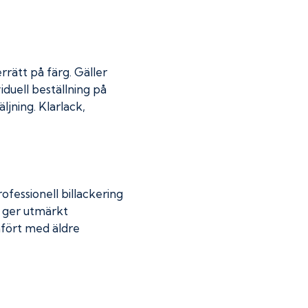
rrätt på färg. Gäller
iduell beställning på
jning. Klarlack,
fessionell billackering
g ger utmärkt
mfört med äldre