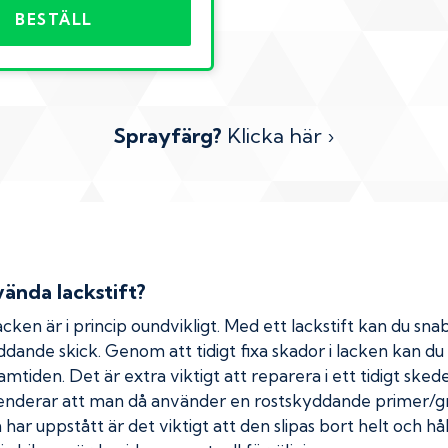
BESTÄLL
Sprayfärg?
Klicka här ›
ända lackstift?
cken är i princip oundvikligt. Med ett lackstift kan du snab
kyddande skick. Genom att tidigt fixa skador i lacken kan d
amtiden. Det är extra viktigt att reparera i ett tidigt ske
menderar att man då använder en rostskyddande primer/gr
ar uppstått är det viktigt att den slipas bort helt och hål