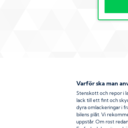
Varför ska man anv
Stenskott och repor i la
lack till ett fint och s
dyra omlackeringar i fr
bilens plåt. Vi rekom
uppstår. Om rost redan h