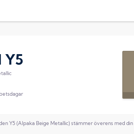
d
Y5
allic
rbetsdagar
oden
Y5
(
Alpaka Beige Metallic
) stämmer överens med di