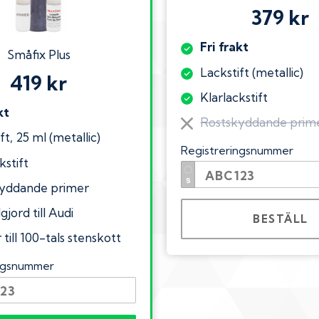
379 kr
Fri frakt
Småfix Plus
Lackstift (metallic)
419 kr
Klarlackstift
kt
Rostskyddande prim
ft, 25 ml (metallic)
Registreringsnummer
kstift
yddande primer
gjord till Audi
BESTÄLL
till 100-tals stenskott
ingsnummer