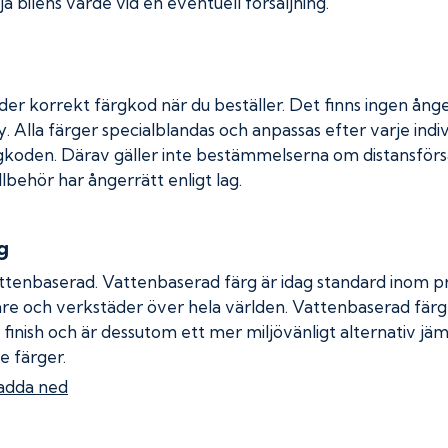
a bilens värde vid en eventuell försäljning.
der korrekt färgkod när du beställer. Det finns ingen ånge
. Alla färger specialblandas och anpassas efter varje indiv
gkoden. Därav gäller inte bestämmelserna om distansförsäl
llbehör har ångerrätt enligt lag.
g
ttenbaserad. Vattenbaserad färg är idag standard inom pro
re och verkstäder över hela världen. Vattenbaserad fär
 finish och är dessutom ett mer miljövänligt alternativ jä
e färger.
adda ned