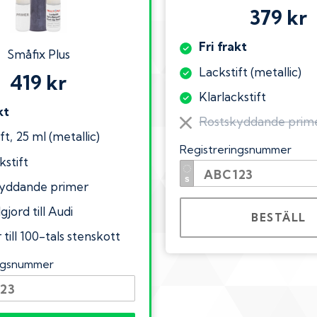
379 kr
Fri frakt
Småfix Plus
Lackstift (metallic)
419 kr
Klarlackstift
kt
Rostskyddande prim
ft, 25 ml (metallic)
Registreringsnummer
kstift
yddande primer
gjord till Audi
BESTÄLL
till 100-tals stenskott
ingsnummer