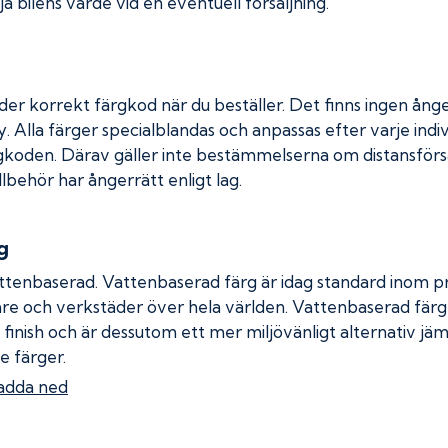
a bilens värde vid en eventuell försäljning.
der korrekt färgkod när du beställer. Det finns ingen ånge
. Alla färger specialblandas och anpassas efter varje indiv
gkoden. Därav gäller inte bestämmelserna om distansförsäl
llbehör har ångerrätt enligt lag.
g
ttenbaserad. Vattenbaserad färg är idag standard inom pro
re och verkstäder över hela världen. Vattenbaserad fär
 finish och är dessutom ett mer miljövänligt alternativ jä
e färger.
adda ned