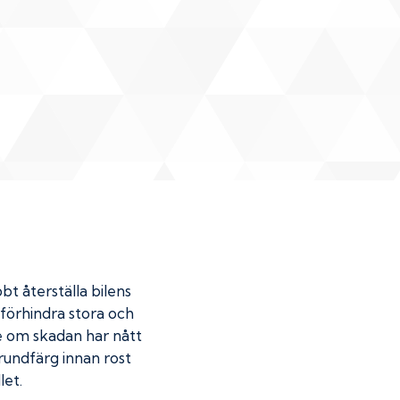
bt återställa bilens
u förhindra stora och
de om skadan har nått
undfärg innan rost
let.