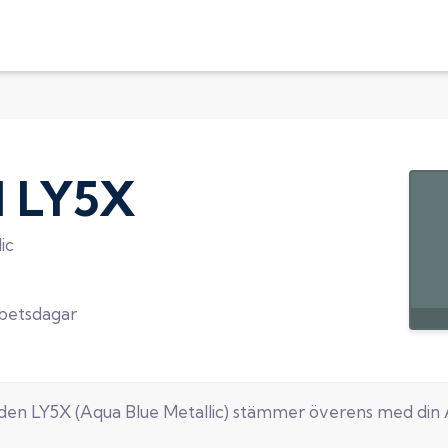
d
LY5X
ic
rbetsdagar
oden
LY5X
(
Aqua Blue Metallic
) stämmer överens med din