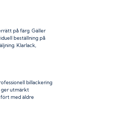
rrätt på färg. Gäller
iduell beställning på
jning. Klarlack,
fessionell billackering
g ger utmärkt
mfört med äldre