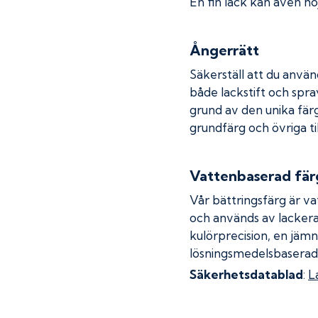
En fin lack kan även höj
Ångerrätt
Säkerställ att du använ
både lackstift och spray
grund av den unika fär
grundfärg och övriga ti
Vattenbaserad fär
Vår bättringsfärg är va
och används av lackera
kulörprecision, en jämn
lösningsmedelsbaserad
Säkerhetsdatablad
:
L