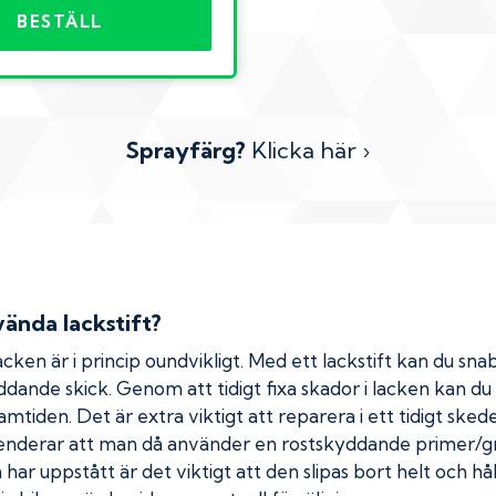
BESTÄLL
Sprayfärg?
Klicka här ›
ända lackstift?
cken är i princip oundvikligt. Med ett lackstift kan du snab
kyddande skick. Genom att tidigt fixa skador i lacken kan d
amtiden. Det är extra viktigt att reparera i ett tidigt ske
menderar att man då använder en rostskyddande primer/gr
ar uppstått är det viktigt att den slipas bort helt och hål