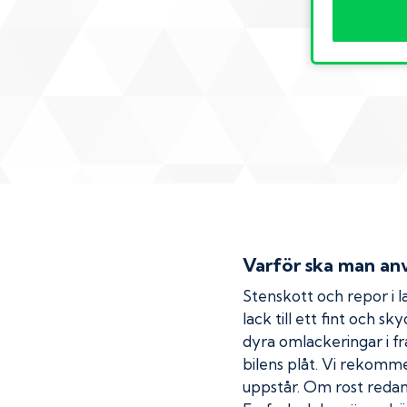
Varför ska man anv
Stenskott och repor i la
lack till ett fint och s
dyra omlackeringar i fr
bilens plåt. Vi rekom
uppstår. Om rost redan h