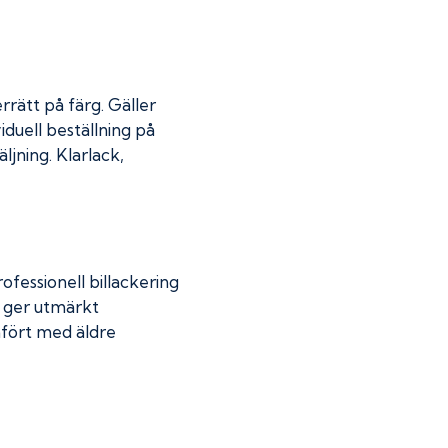
rrätt på färg. Gäller
iduell beställning på
jning. Klarlack,
fessionell billackering
g ger utmärkt
mfört med äldre