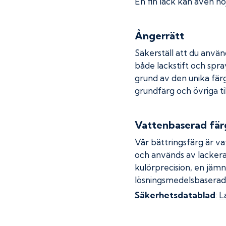
En fin lack kan även höj
Ångerrätt
Säkerställ att du använ
både lackstift och spray
grund av den unika fär
grundfärg och övriga ti
Vattenbaserad fär
Vår bättringsfärg är va
och används av lackera
kulörprecision, en jämn
lösningsmedelsbaserad
Säkerhetsdatablad
:
L