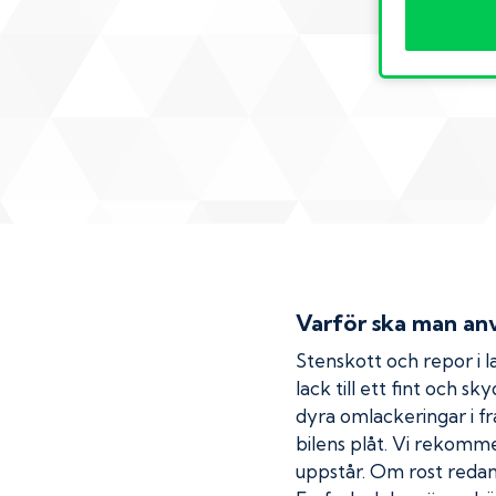
Varför ska man anv
Stenskott och repor i la
lack till ett fint och s
dyra omlackeringar i fr
bilens plåt. Vi rekom
uppstår. Om rost redan h