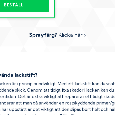
BESTÄLL
Sprayfärg?
Klicka här ›
ända lackstift?
cken är i princip oundvikligt. Med ett lackstift kan du snab
kyddande skick. Genom att tidigt fixa skador i lacken kan d
amtiden. Det är extra viktigt att reparera i ett tidigt ske
menderar att man då använder en rostskyddande primer/gr
ar uppstått är det viktigt att den slipas bort helt och hål