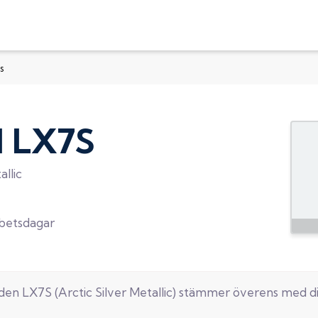
s
d
LX7S
allic
rbetsdagar
oden
LX7S
(
Arctic Silver Metallic
) stämmer överens med d