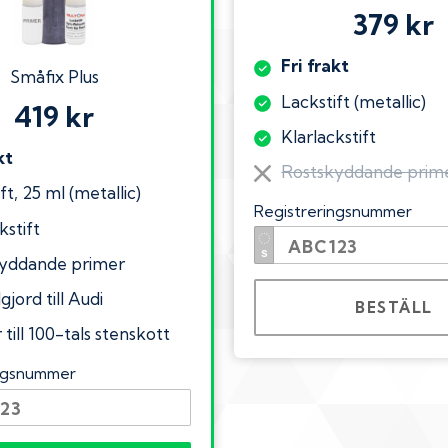
379 kr
Fri frakt
Småfix Plus
Lackstift (metallic)
419 kr
Klarlackstift
kt
Rostskyddande prim
ft, 25 ml (metallic)
Registreringsnummer
kstift
yddande primer
gjord till Audi
BESTÄLL
till 100-tals stenskott
ingsnummer