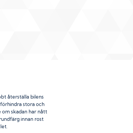
bt återställa bilens
u förhindra stora och
de om skadan har nått
undfärg innan rost
let.