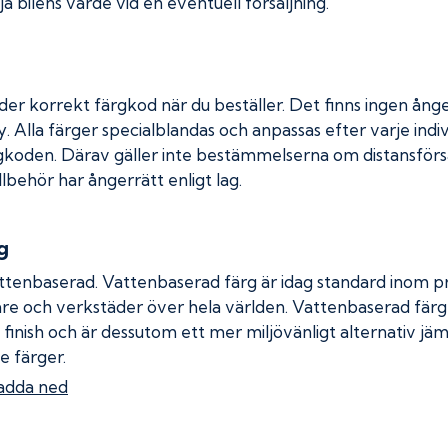
a bilens värde vid en eventuell försäljning.
der korrekt färgkod när du beställer. Det finns ingen ånge
. Alla färger specialblandas och anpassas efter varje indiv
gkoden. Därav gäller inte bestämmelserna om distansförsäl
llbehör har ångerrätt enligt lag.
g
ttenbaserad. Vattenbaserad färg är idag standard inom pro
re och verkstäder över hela världen. Vattenbaserad fär
 finish och är dessutom ett mer miljövänligt alternativ jä
e färger.
adda ned