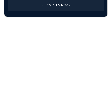
SE INSTÄLLNINGAR
Information
Sök färgkod m. regnummer
Guide: Välj rätt produkter
Hitta färgkod på bilen
Treskiktsfärg
Instruktioner lackstift
allanyanser.se
Kontakta oss
Om oss