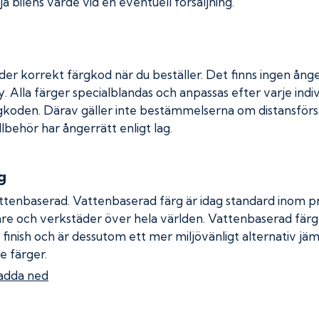
a bilens värde vid en eventuell försäljning.
der korrekt färgkod när du beställer. Det finns ingen ånge
. Alla färger specialblandas och anpassas efter varje indiv
gkoden. Därav gäller inte bestämmelserna om distansförsäl
llbehör har ångerrätt enligt lag.
g
ttenbaserad. Vattenbaserad färg är idag standard inom pro
re och verkstäder över hela världen. Vattenbaserad fär
 finish och är dessutom ett mer miljövänligt alternativ jä
e färger.
adda ned