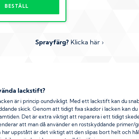
BESTÄLL
Sprayfärg?
Klicka här ›
ända lackstift?
cken är i princip oundvikligt. Med ett lackstift kan du snab
kyddande skick. Genom att tidigt fixa skador i lacken kan d
amtiden. Det är extra viktigt att reparera i ett tidigt ske
menderar att man då använder en rostskyddande primer/gr
ar uppstått är det viktigt att den slipas bort helt och hål