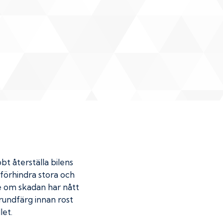
bt återställa bilens
u förhindra stora och
de om skadan har nått
undfärg innan rost
let.