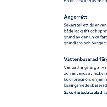
En fin lack kan även höj
Ångerrätt
Säkerställ att du använ
både lackstift och spray
grund av den unika fär
grundfärg och övriga ti
Vattenbaserad fär
Vår bättringsfärg är va
och används av lackera
kulörprecision, en jämn
lösningsmedelsbaserad
Säkerhetsdatablad
:
L