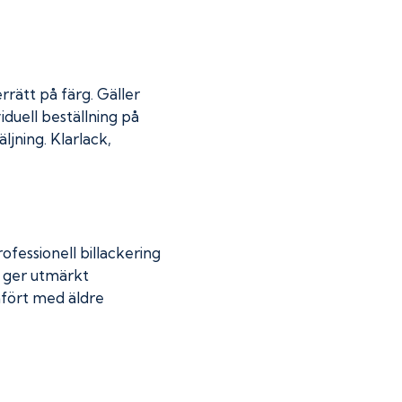
rrätt på färg. Gäller
iduell beställning på
jning. Klarlack,
fessionell billackering
g ger utmärkt
mfört med äldre