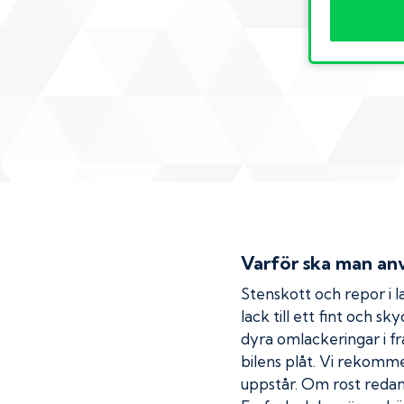
Varför ska man anv
Stenskott och repor i la
lack till ett fint och s
dyra omlackeringar i fr
bilens plåt. Vi rekom
uppstår. Om rost redan h