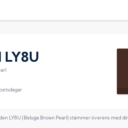
d
LY8U
arl
rbetsdagar
oden
LY8U
(
Beluga Brown Pearl
) stämmer överens med di