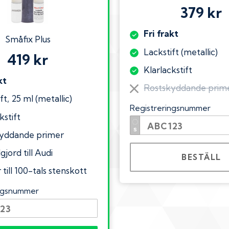
379 kr
Fri frakt
Småfix Plus
Lackstift (metallic)
419 kr
Klarlackstift
kt
Rostskyddande prim
ft, 25 ml (metallic)
Registreringsnummer
kstift
yddande primer
gjord till Audi
BESTÄLL
till 100-tals stenskott
ingsnummer