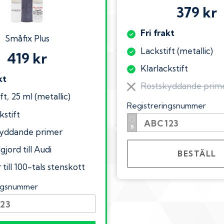
379 kr
Fri frakt
Småfix Plus
Lackstift (metallic)
419 kr
Klarlackstift
kt
Rostskyddande prim
ft, 25 ml (metallic)
Registreringsnummer
kstift
yddande primer
gjord till Audi
BESTÄLL
till 100-tals stenskott
ingsnummer