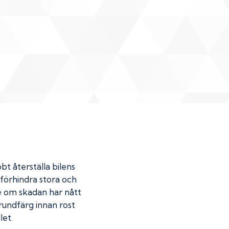
bt återställa bilens
u förhindra stora och
de om skadan har nått
undfärg innan rost
let.