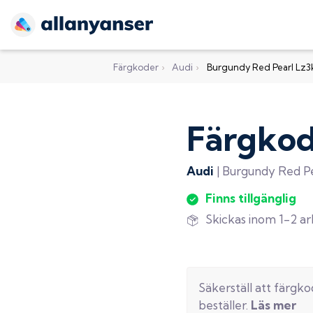
Färgkoder
›
Audi
›
Burgundy Red Pearl Lz3
Färgko
Audi
|
Burgundy Red Pe
Finns tillgänglig
Skickas inom 1-2 a
Säkerställ att färgk
beställer.
Läs mer