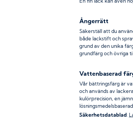
En fin lack kan även höj
Ångerrätt
Säkerställ att du använ
både lackstift och spray
grund av den unika fär
grundfärg och övriga ti
Vattenbaserad fär
Vår bättringsfärg är va
och används av lackera
kulörprecision, en jämn
lösningsmedelsbaserad
Säkerhetsdatablad
:
L