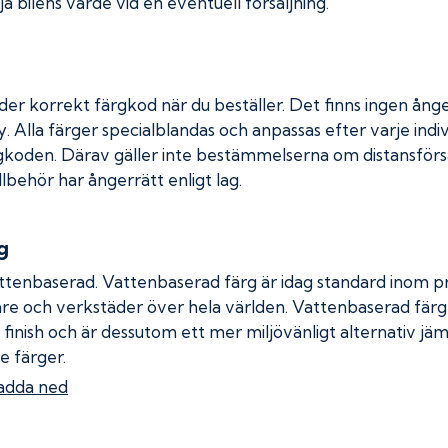
a bilens värde vid en eventuell försäljning.
der korrekt färgkod när du beställer. Det finns ingen ånge
. Alla färger specialblandas och anpassas efter varje indiv
gkoden. Därav gäller inte bestämmelserna om distansförsäl
llbehör har ångerrätt enligt lag.
g
ttenbaserad. Vattenbaserad färg är idag standard inom pro
re och verkstäder över hela världen. Vattenbaserad fär
 finish och är dessutom ett mer miljövänligt alternativ jä
e färger.
adda ned