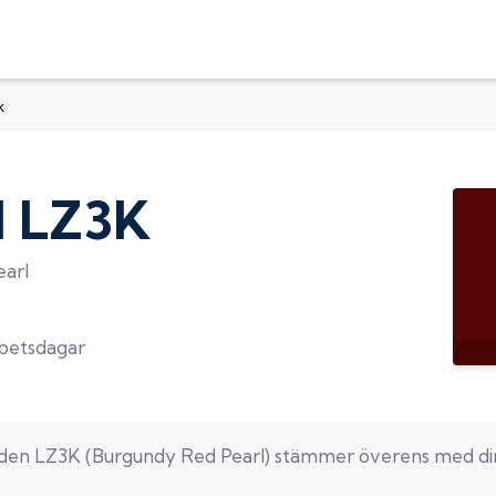
k
d
LZ3K
arl
rbetsdagar
oden
LZ3K
(
Burgundy Red Pearl
) stämmer överens med d