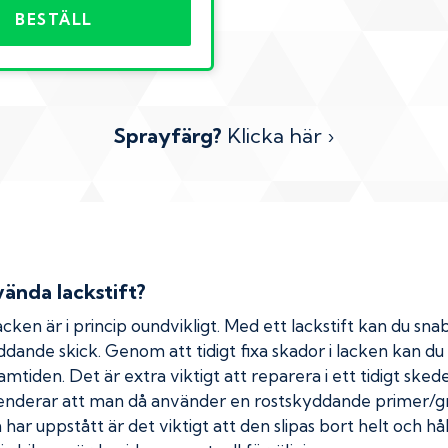
BESTÄLL
Sprayfärg?
Klicka här ›
ända lackstift?
cken är i princip oundvikligt. Med ett lackstift kan du snab
kyddande skick. Genom att tidigt fixa skador i lacken kan d
amtiden. Det är extra viktigt att reparera i ett tidigt ske
menderar att man då använder en rostskyddande primer/gr
ar uppstått är det viktigt att den slipas bort helt och hål