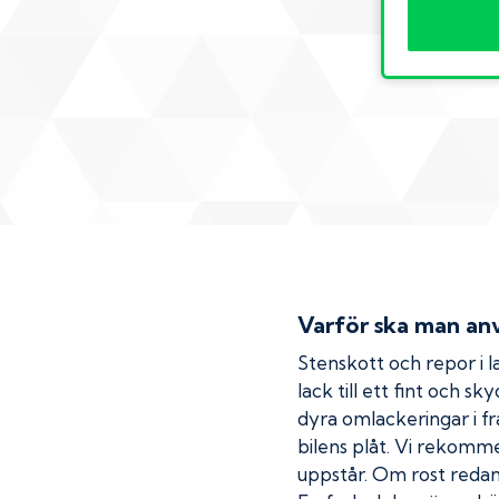
Varför ska man anv
Stenskott och repor i la
lack till ett fint och s
dyra omlackeringar i fr
bilens plåt. Vi rekom
uppstår. Om rost redan h