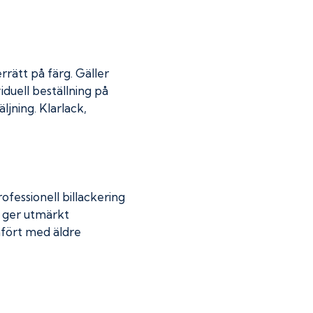
rrätt på färg. Gäller
iduell beställning på
jning. Klarlack,
fessionell billackering
g ger utmärkt
mfört med äldre