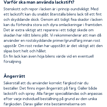
Varför ska man använda lackstift?
Stenskott och repor i lacken är i princip oundvikligt. Med
ett lackstift kan du snabbt återställa bilens lack till ett fint
och skyddande skick. Genom att tidigt fixa skador i lacken
kan du förhindra stora och dyra omlackeringar i framtiden.
Det är extra viktigt att reparera i ett tidigt skede om
skadan har nått bilens plåt. Vi rekommenderar att man då
använder en rostskyddande primer/grundfärg innan rost
uppstår. Om rost redan har uppstått är det viktigt att den
slipas bort helt och hållet.
En fin lack kan även höja bilens värde vid en eventuell
försäljning.
Ångerrätt
Säkerställ att du använder korrekt färgkod när du
beställer. Det finns ingen ångerrätt på färg. Gäller både
lackstift och spray. Alla färger specialblandas och anpassas
efter varje individuell beställning på grund av den unika
färgkoden. Därav gäller inte bestämmelserna om