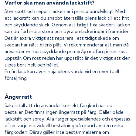
Varför ska man använda lackstift?
Stenskott och repor i lacken är i princip oundvikligt. Med
ett lackstift kan du snabbt återställa bilens lack till ett fint
och skyddande skick. Genom att tidigt fixa skador i lacken
kan du förhindra stora och dyra omlackeringar i framtiden.
Det är extra viktigt att reparera i ett tidigt skede om
skadan har nått bilens plåt. Vi rekommenderar att man då
använder en rostskyddande primer/grundfärg innan rost
uppstår. Om rost redan har uppstått är det viktigt att den
slipas bort helt och hållet.
En fin lack kan även höja bilens värde vid en eventuell
försäljning.
Ångerrätt
Säkerställ att du använder korrekt färgkod när du
beställer. Det finns ingen ångerrätt på färg. Gäller både
lackstift och spray. Alla färger specialblandas och anpassas
efter varje individuell beställning på grund av den unika
färgkoden. Därav gäller inte bestämmelserna om