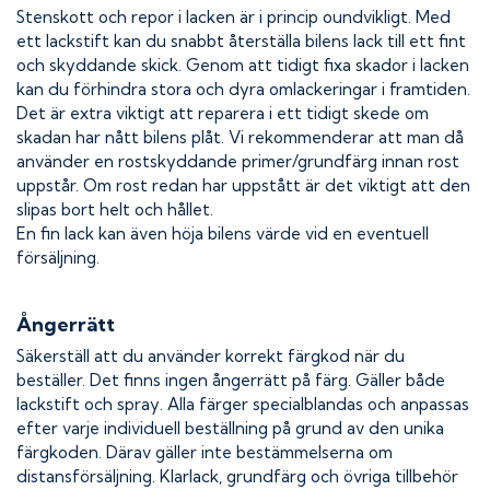
Stenskott och repor i lacken är i princip oundvikligt. Med
ett lackstift kan du snabbt återställa bilens lack till ett fint
och skyddande skick. Genom att tidigt fixa skador i lacken
kan du förhindra stora och dyra omlackeringar i framtiden.
Det är extra viktigt att reparera i ett tidigt skede om
skadan har nått bilens plåt. Vi rekommenderar att man då
använder en rostskyddande primer/grundfärg innan rost
uppstår. Om rost redan har uppstått är det viktigt att den
slipas bort helt och hållet.
En fin lack kan även höja bilens värde vid en eventuell
försäljning.
Ångerrätt
Säkerställ att du använder korrekt färgkod när du
beställer. Det finns ingen ångerrätt på färg. Gäller både
lackstift och spray. Alla färger specialblandas och anpassas
efter varje individuell beställning på grund av den unika
färgkoden. Därav gäller inte bestämmelserna om
distansförsäljning. Klarlack, grundfärg och övriga tillbehör