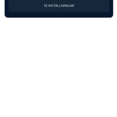
SE INSTÄLLNINGAR
Information
Sök färgkod m. regnummer
Guide: Välj rätt produkter
Hitta färgkod på bilen
Treskiktsfärg
Instruktioner lackstift
allanyanser.se
Kontakta oss
Om oss