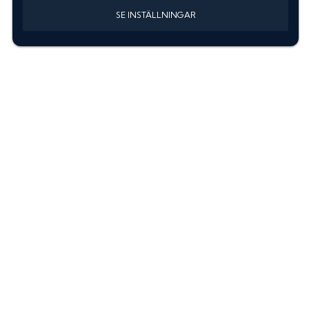
SE INSTÄLLNINGAR
Information
Sök färgkod m. regnummer
Guide: Välj rätt produkter
Hitta färgkod på bilen
Treskiktsfärg
Instruktioner lackstift
allanyanser.se
Kontakta oss
Om oss